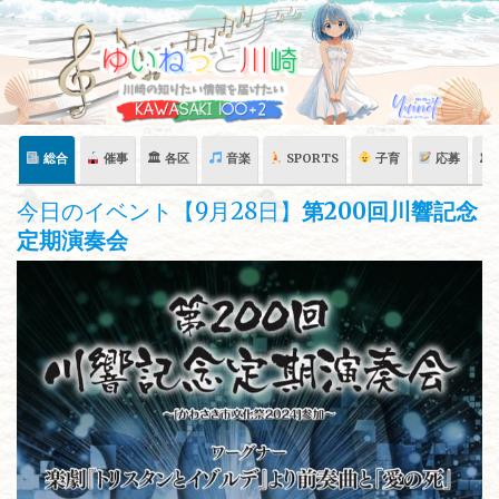
Skip
to
content
総合
催事
🏛 各区
音楽
SPORTS
子育
応募
🏛
今日のイベント【9月28日】
第200回川響記念
定期演奏会