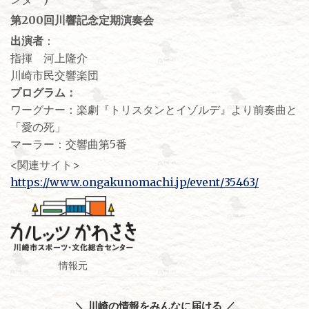
第200回川響記念定期演奏会
出演者
：
指揮 河上隆介
川崎市民交響楽団
プログラム：
ワーグナー：楽劇『トリスタンとイゾルデ』より前奏曲と
「愛の死」
マーラー：交響曲第5番
<関連サイト>
https://www.ongakunomachi.jp/event/35463/
情報元
＼ 川崎の情報をみんなに届ける ／