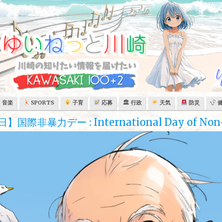
音楽
SPORTS
子育
応募
🏛 行政
天気
防災
際非暴力デー : International Day of Non-