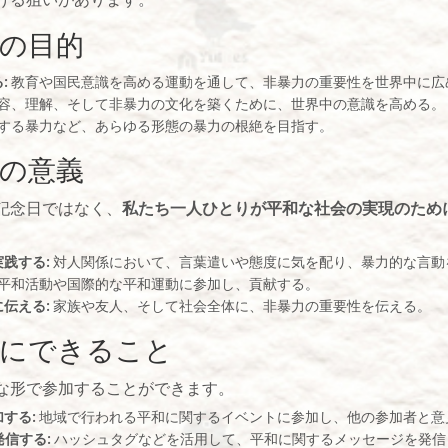
の目的
:
教育や国民意識を高める運動を通して、非暴力の重要性を世界中に広
容、理解、そして非暴力の文化を築くために、世界中の意識を高める。
する暴力など、あらゆる形態の暴力の根絶を目指す。
の意義
記念日ではなく、
私たち一人ひとりが平和な社会の実現のため
践する:
対人関係において、言葉遣いや態度に気を配り、暴力的な言動
平和活動や国際的な平和運動に参加し、貢献する。
伝える:
家族や友人、そして社会全体に、非暴力の重要性を伝える。
ーにできること
な形で参加することができます。
する:
地域で行われる平和に関するイベントに参加し、他の参加者と意
発信する:
ハッシュタグなどを活用して、平和に関するメッセージを発信