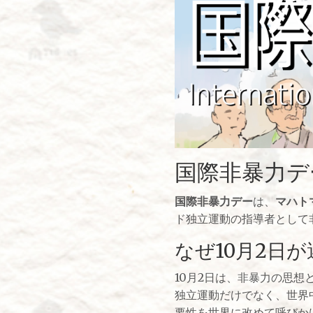
国際非暴力デ
国際非暴力デー
は、
マハト
ド独立運動の指導者として
なぜ10月2日
10月2日は、非暴力の思
独立運動だけでなく、世界
要性を世界に改めて呼びか