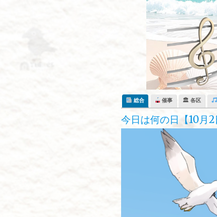
Skip
to
content
総合
催事
🏛 各区
今日は何の日【10月2日】国