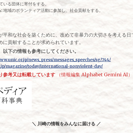
ている団体に寄付をする。
:
地域のボランティア活動に参加し、社会貢献をする。
が平和な社会を築くために、改めて非暴力の大切さを考える日
めに貢献することが求められています。
、以下の情報も参考にしてください。
www.unic.or.jp/news_press/messages_speeches/sg/744/
s.jp/magazine/today/international-nonviolent-day/
り参考又は転載しています
（情報編集 Alphabet Gemini AI）
＼ 川崎の情報をみんなに届ける ／