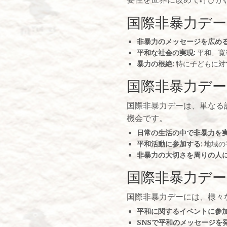
国際非暴力デー
非暴力のメッセージを広める
平和な社会の実現:
平和、寛
暴力の根絶:
特に子どもに対
国際非暴力デー
国際非暴力デーは、単なる
機会です。
日常の生活の中で非暴力を実
平和活動に参加する:
地域の
非暴力の大切さを周りの人に
国際非暴力デ
国際非暴力デーには、様々
平和に関するイベントに参加
SNSで平和のメッセージを