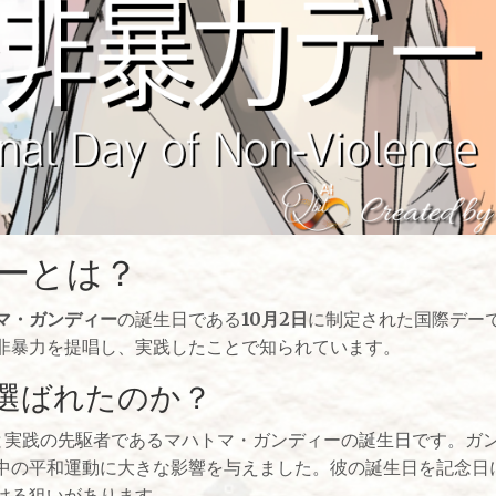
ーとは？
マ・ガンディー
の誕生日である
10月2日
に制定された国際デー
非暴力を提唱し、実践したことで知られています。
が選ばれたのか？
想と実践の先駆者であるマハトマ・ガンディーの誕生日です。ガ
中の平和運動に大きな影響を与えました。彼の誕生日を記念日
ける狙いがあります。