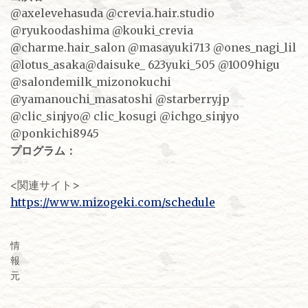
@axelevehasuda @crevia.hair.studio
@ryukoodashima @kouki_crevia
@charme.hair_salon @masayuki713 @ones_nagi_lil
@lotus_asaka@daisuke_ 623yuki_505 @1009higu
@salondemilk_mizonokuchi
@yamanouchi_masatoshi @starberry.jp
@clic_sinjyo@ clic_kosugi @ichgo_sinjyo
@ponkichi8945
プログラム：
<関連サイト>
https://www.mizogeki.com/schedule
情
報
元