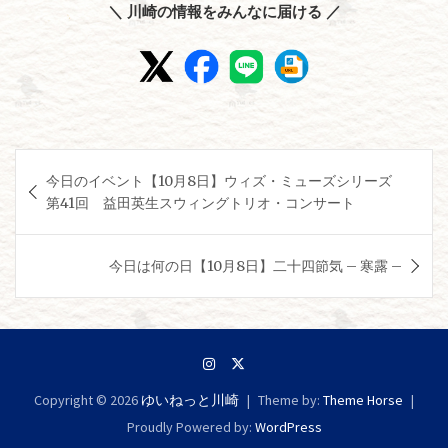
＼ 川崎の情報をみんなに届ける ／
投
今日のイベント【10月8日】ウィズ・ミューズシリーズ
稿
第41回 益田英生スウィングトリオ・コンサート
ナ
ビ
今日は何の日【10月8日】二十四節気 – 寒露 –
ゲ
ー
シ
ョ
Copyright © 2026
ゆいねっと川崎
Theme by:
Theme Horse
ン
Proudly Powered by:
WordPress