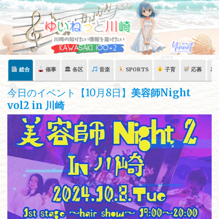
Skip
to
content
総合
催事
🏛 各区
音楽
SPORTS
子育
応募
🏛
今日のイベント【10月8日】
美容師Night
vol2 in 川崎