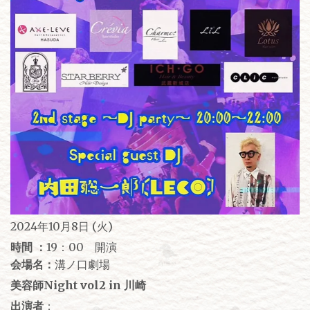
2024年10月8日 (火)
時間 ：
19：00 開演
会場名：
溝ノ口劇場
美容師Night vol2 in 川崎
出演者
：