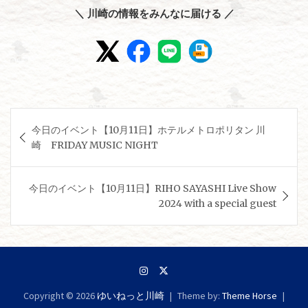
＼ 川崎の情報をみんなに届ける ／
投
今日のイベント【10月11日】ホテルメトロポリタン 川
稿
崎 FRIDAY MUSIC NIGHT
ナ
ビ
今日のイベント【10月11日】RIHO SAYASHI Live Show
ゲ
2024 with a special guest
ー
シ
ョ
ン
Copyright © 2026
ゆいねっと川崎
Theme by:
Theme Horse