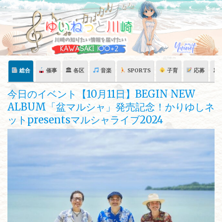
Skip
to
content
総合
催事
🏛 各区
音楽
SPORTS
子育
応募
🏛
今日のイベント【10月11日】BEGIN NEW
ALBUM「盆マルシャ」発売記念！かりゆしネ
ットpresentsマルシャライブ2024