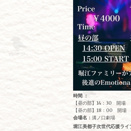
時間 ：
【昼の部】14：30 開場 
【昼の部】18：00 開場 
会場名：
溝ノ口劇場
堀江美都子次世代応援ライ