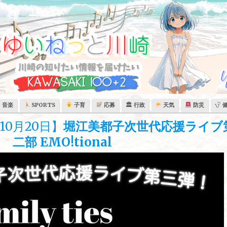
音楽
SPORTS
子育
応募
🏛 行政
天気
防災
0月20日】
堀江美都子次世代応援ライブ
s 二部 EMO!tional