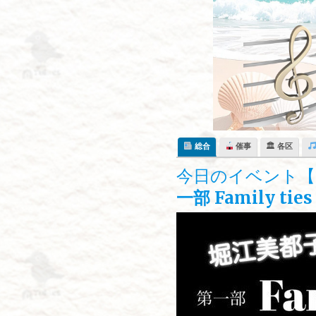
Skip
to
content
総合
催事
🏛 各区
今日のイベント【1
一部 Family tie