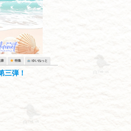
健康
特集
ゆいねっと
第三弾！