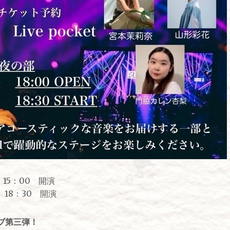
15：00 開演
18：30 開演
ブ第三弾！