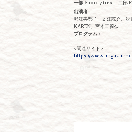
一部 Family ties 二部 E
出演者
：
堀江美都子、堀江諒介、浅見
KAREN、宮本茉莉奈
プログラム：
<関連サイト>
https://www.ongakunoma
投