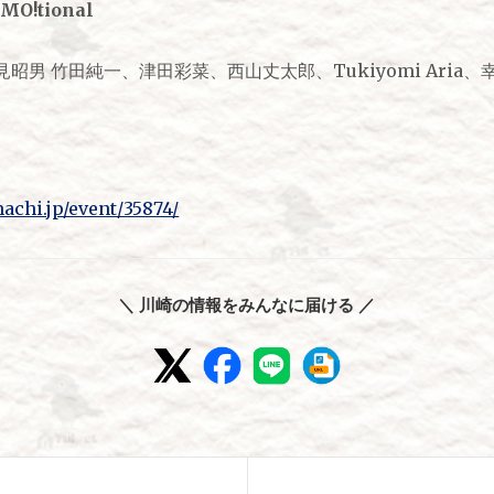
MO!tional
昭男 竹田純一、津田彩菜、西山丈太郎、Tukiyomi Aria
chi.jp/event/35874/
＼ 川崎の情報をみんなに届ける ／