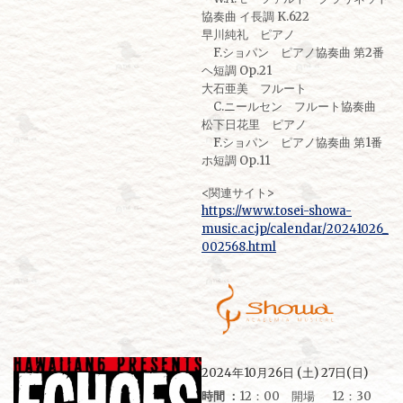
協奏曲 イ長調 K.622
早川純礼 ピアノ
F.ショパン ピアノ協奏曲 第2番
ヘ短調 Op.21
大石亜美 フルート
C.ニールセン フルート協奏曲
松下日花里 ピアノ
F.ショパン ピアノ協奏曲 第1番
ホ短調 Op.11
<関連サイト>
https://www.tosei-showa-
music.ac.jp/calendar/20241026_
002568.html
2024年10月26日 (土) 27日(日)
時間 ：
12：00 開場 12：30