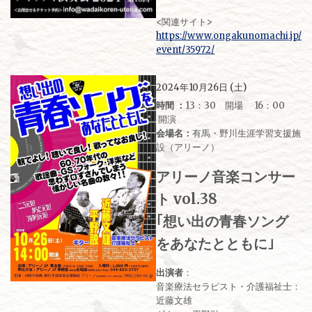
<関連サイト>
https://www.ongakunomachi.jp/
event/35972/
2024年10月26日 (土)
時間 ：
13：30 開場 16：00
開演
会場名：
有馬・野川生涯学習支援施
設（アリーノ）
アリーノ音楽コンサー
ト vol.38
｢想い出の青春ソング
をあなたとともに｣
出演者
：
音楽療法セラピスト・介護福祉士：
近藤文雄