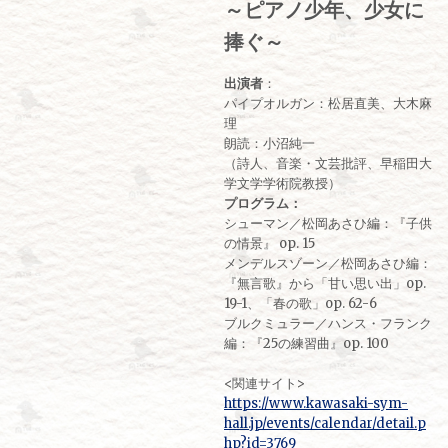
～ピアノ少年、少女に
捧ぐ～
出演者
：
パイプオルガン：松居直美、大木麻
理
朗読：小沼純一
（詩人、音楽・文芸批評、早稲田大
学文学学術院教授）
プログラム：
シューマン／松岡あさひ編：『子供
の情景』 op. 15
メンデルスゾーン／松岡あさひ編：
『無言歌』から「甘い思い出」op.
19-1、「春の歌」op. 62-6
ブルクミュラー／ハンス・フランク
編：『25の練習曲』op. 100
<関連サイト>
https://www.kawasaki-sym-
hall.jp/events/calendar/detail.p
hp?id=3769