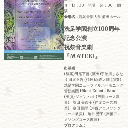
Ⅱ 13：30 開場 14：00 開
演
会場名：
洗足音楽大学 前田ホール
洗足学園創立100周年
記念公演
祝祭音楽劇
『MATEKI』
出演者
：
(翻案)田尾下哲 (演出)宇治川まさな
り 田尾下哲 (指揮)永峰大輔 (演奏)
洗足学園ニューフィルハーモニック
管弦楽団 Hikari Kubota Band
(出演) ジョン ハオ (声楽コース教
員)、塩田 美奈子 (声楽コース教
員)、森田 順平 (声優アニメソング
コース教員)、亀井 芳子 (声優アニ
メソングコース教員)
プログラム：