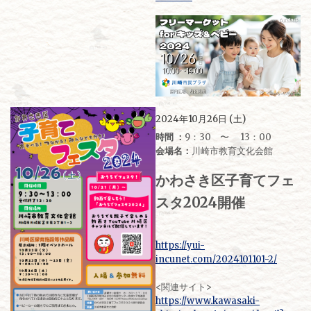
2024年10月26日 (土)
時間 ：
9：30 〜 13：00
会場名：
川崎市教育文化会館
かわさき区子育てフェ
スタ2024開催
https://yui-
incunet.com/2024101101-2/
<関連サイト>
https://www.kawasaki-