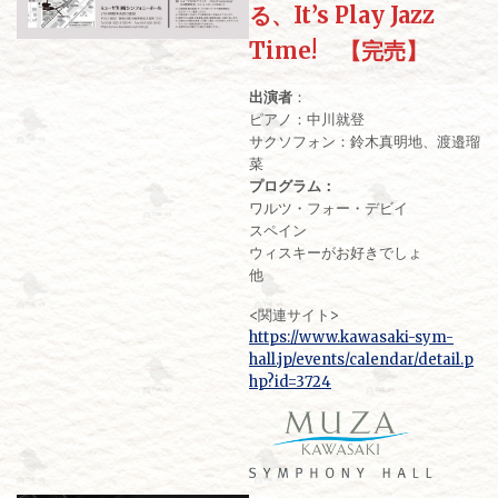
る、It’s Play Jazz
Time! 【完売】
出演者
：
ピアノ：中川就登
サクソフォン：鈴木真明地、渡邉瑠
菜
プログラム：
ワルツ・フォー・デビイ
スペイン
ウィスキーがお好きでしょ
他
<関連サイト>
https://www.kawasaki-sym-
hall.jp/events/calendar/detail.p
hp?id=3724