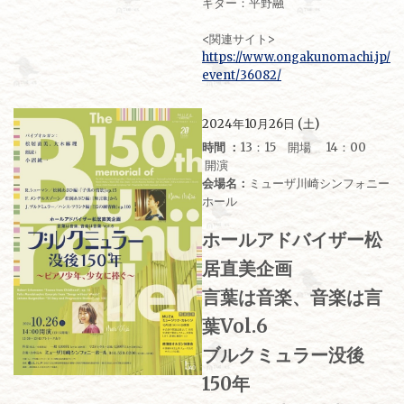
ギター：平野融
<関連サイト>
https://www.ongakunomachi.jp/
event/36082/
2024年10月26日 (土)
時間 ：
13：15 開場 14：00
開演
会場名：
ミューザ川崎シンフォニー
ホール
ホールアドバイザー松
居直美企画
言葉は音楽、音楽は言
葉Vol.6
ブルクミュラー没後
150年