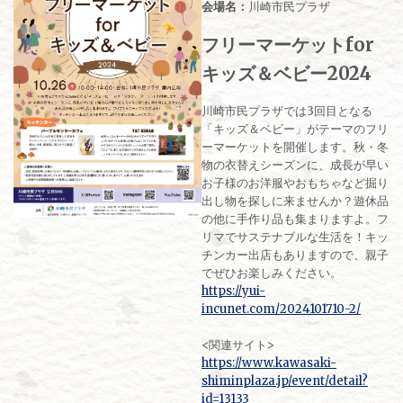
会場名：
川崎市民プラザ
フリーマーケットfor
キッズ＆ベビー2024
川崎市民プラザでは3回目となる
「キッズ＆ベビー」がテーマのフリ
ーマーケットを開催します。秋・冬
物の衣替えシーズンに、成長が早い
お子様のお洋服やおもちゃなど掘り
出し物を探しに来ませんか？遊休品
の他に手作り品も集まりますよ。フ
リマでサステナブルな生活を！キッ
チンカー出店もありますので、親子
でぜひお楽しみください。
https://yui-
incunet.com/2024101710-2/
<関連サイト>
https://www.kawasaki-
shiminplaza.jp/event/detail?
id=13133