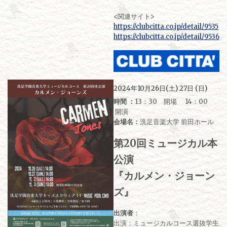
<関連サイト>
https://clubcitta.co.jp/detail/9535
https://clubcitta.co.jp/detail/9536
2024年10月26日(土) 27日 (日)
時間 ：
13：30 開場 14：00
開演
会場名：
洗足音楽大学 前田ホール
第20回ミュージカル本
公演
『カルメン・ジョーン
ズ』
出演者
：
出演：ミュージカルコース選抜学生