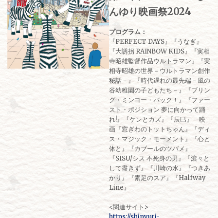
んゆり映画祭2024
プログラム：
『PERFECT DAYS』『うなぎ』
『大誘拐 RAINBOW KIDS』『実相
寺昭雄監督作品ウルトラマン』『実
相寺昭雄の世界－ウルトラマン創作
秘話－』『時代遅れの最先端－風の
谷幼稚園の子どもたち－』『ブリン
グ・ミンヨー・バック！』『ファー
スト・ポジション 夢に向かって踊
れ!』『ケンとカズ』『辰巳』 映
画『窓ぎわのトットちゃん』『ディ
ス・マジック・モーメント』『心と
体と』『カブールのツバメ』
『SISU/シス 不死身の男』『滾々と
して盡きず』『川崎の水』『つきあ
かり』『素足のスア』『Halfway
Line』
<関連サイト>
https://shinyuri-