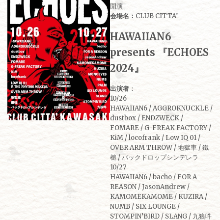
開演
会場名：
CLUB CITTA’
HAWAIIAN6
presents 『ECHOES
2024』
出演者
：
10/26
HAWAIIAN6 / AGGROKNUCKLE /
dustbox / ENDZWECK /
FOMARE / G-FREAK FACTORY /
KiM / locofrank / Low IQ 01 /
OVER ARM THROW / 地獄車 / 鐵
槌 / バックドロップシンデレラ
10/27
HAWAIIAN6 / bacho / FOR A
REASON / JasonAndrew /
KAMOMEKAMOME / KUZIRA /
NUMB / SIX LOUNGE /
STOMPIN’BIRD / SLANG / 九狼吽