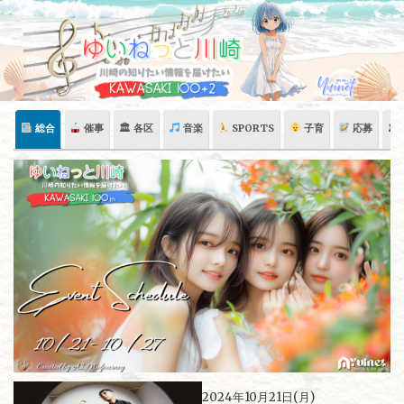
Skip
to
content
総合
催事
🏛 各区
音楽
SPORTS
子育
応募
🏛
2024年10月21日(月)