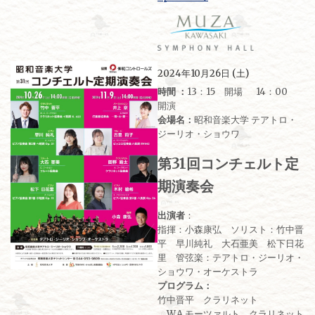
2024年10月26日 (土)
時間 ：
13：15 開場 14：00
開演
会場名：
昭和音楽大学 テアトロ・
ジーリオ・ショウワ
第31回コンチェルト定
期演奏会
出演者
：
指揮：小森康弘 ソリスト：竹中晋
平 早川純礼 大石亜美 松下日花
里 管弦楽：テアトロ・ジーリオ・
ショウワ・オーケストラ
プログラム：
竹中晋平 クラリネット
W.A.モーツァルト クラリネット