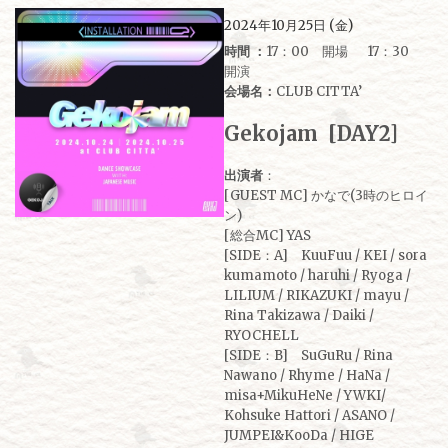
2024年10月25日 (金)
時間 ：
17：00 開場 17：30
開演
会場名：
CLUB CITTA’
Gekojam
[DAY2]
出演者
：
[GUEST MC] かなで(3時のヒロイ
ン)
[総合MC] YAS
[SIDE：A] KuuFuu / KEI / sora
kumamoto / haruhi / Ryoga /
LILIUM / RIKAZUKI / mayu /
Rina Takizawa / Daiki /
RYOCHELL
[SIDE：B] SuGuRu / Rina
Nawano / Rhyme / HaNa /
misa+MikuHeNe / YWKI/
Kohsuke Hattori / ASANO /
JUMPEI&KooDa / HIGE