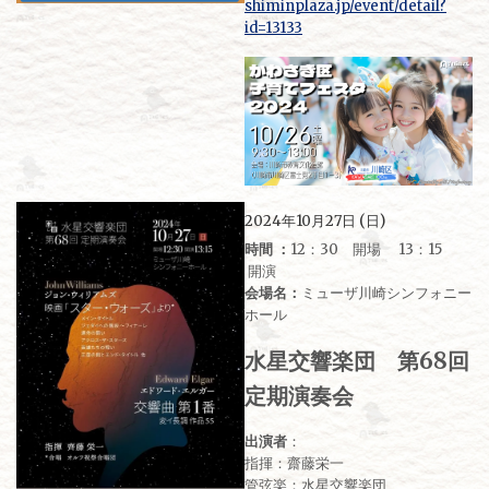
shiminplaza.jp/event/detail?
id=13133
2024年10月27日 (日)
時間 ：
12：30 開場 13：15
開演
会場名：
ミューザ川崎シンフォニー
ホール
水星交響楽団 第68回
定期演奏会
出演者
：
指揮：齋藤栄一
管弦楽：水星交響楽団