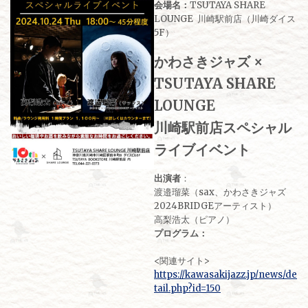
会場名：
TSUTAYA SHARE
LOUNGE 川崎駅前店（川崎ダイス
5F）
かわさきジャズ ×
TSUTAYA SHARE
LOUNGE
川崎駅前店スペシャル
ライブイベント
出演者
：
渡邉瑠菜（sax、かわさきジャズ
2024BRIDGEアーティスト）
高梨浩太（ピアノ）
プログラム：
<関連サイト>
https://kawasakijazz.jp/news/de
tail.php?id=150