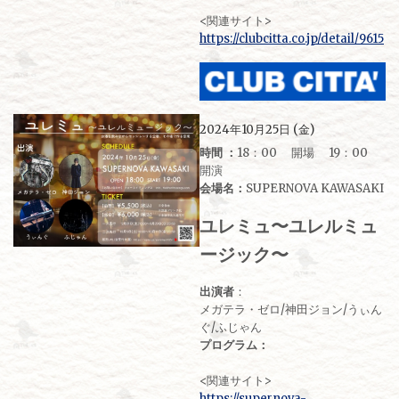
<関連サイト>
https://clubcitta.co.jp/detail/9615
2024年10月25日 (金)
時間 ：
18：00 開場 19：00
開演
会場名：
SUPERNOVA KAWASAKI
ユレミュ〜ユレルミュ
ージック〜
出演者
：
メガテラ・ゼロ/神⽥ジョン/うぃん
ぐ/ふじゃん
プログラム：
<関連サイト>
https://supernova-