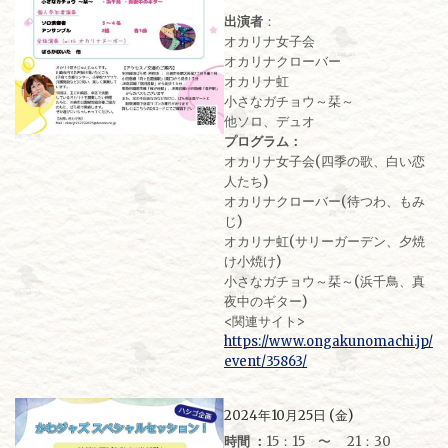
出演者
：
オカリナ女子会
オカリナクローバー
オカリナ虹
小さなガチョウ～栞～
他ソロ、デュオ
プログラム：
オカリナ女子会(四季の歌、白い恋
人たち)
オカリナクローバー(待つわ、もみ
じ)
オカリナ虹(サリーガーデン、夕焼
け小焼け)
小さなガチョウ～栞～(浜千鳥、真
夜中のギター)
<関連サイト>
https://www.ongakunomachi.jp/
event/35863/
2024年10月25日 (金)
時間 ：
15：15 〜 21：30