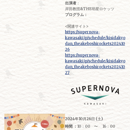
出演者
：
岸田教団&THE明星ロケッツ
プログラム：
<関連サイト>
https://supernova-
kawasaki.jp/schedule/kisidakyo
dan_theakeboshirockets202410
26
https://supernova-
kawasaki.jp/schedule/kisidakyo
dan_theakeboshirockets202410
27
2024年10月26日 (土)
時間 ：
10：00 〜 16：00