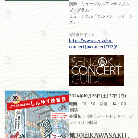
演奏：ミュージカルアンサンブル
プログラム：
ミュージカル『カルメン・ジョーン
ズ』
<関連サイト>
https://www.senzoku-
concert.jp/concert/3129/
2024年10月26日(土) 27日 (日)
時間 ：
13：30 開場 14：00
開演
会場名：
川崎市アートセンター ア
ルテリオ小劇場
第30回KAWASAKIし