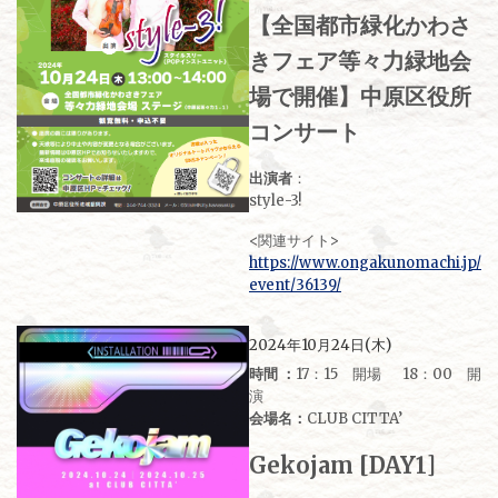
【全国都市緑化かわさ
きフェア等々力緑地会
場で開催】中原区役所
コンサート
出演者
：
style-3!
<関連サイト>
https://www.ongakunomachi.jp/
event/36139/
2024年10月24日(木)
時間 ：
17：15 開場 18：00 開
演
会場名：
CLUB CITTA’
Gekojam
[DAY1]