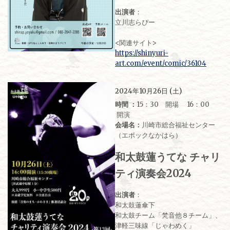
出演者
：
立川志らぴー
<関連サイト>
https://shinyuri-
art.com/event/comic/36104
2024年10月26日 (土)
時間 ：
15：30 開場 16：00
開演
会場名：
川崎市総合福祉センター
（エポックなかはら）
和太鼓蓮うてな チャリ
ティ演奏会2024
出演者
：
和太鼓蓮傘下
和太鼓チーム「梵音他８チーム」、
津軽三味線「じゃわめく」