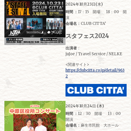
2024年10月23日(水)
時間 ：
17：15 開場 18：00 開
演
会場名：
CLUB CITTA’
スタフェス2024
出演者
：
juJoe / Travel Service / NELKE
<関連サイト>
https://clubcitta.co.jp/detail/963
2
2024年10月24日 (木)
時間 ：
12：30 開場 13：00
開演
会場名：
麻生市民館 大ホール