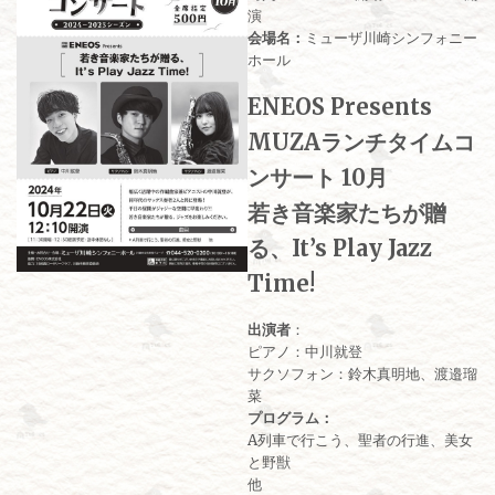
演
会場名：
ミューザ川崎シンフォニー
ホール
ENEOS Presents
MUZAランチタイムコ
ンサート 10月
若き音楽家たちが贈
る、It’s Play Jazz
Time!
出演者
：
ピアノ：中川就登
サクソフォン：鈴木真明地、渡邉瑠
菜
プログラム：
A列車で行こう、聖者の行進、美女
と野獣
他