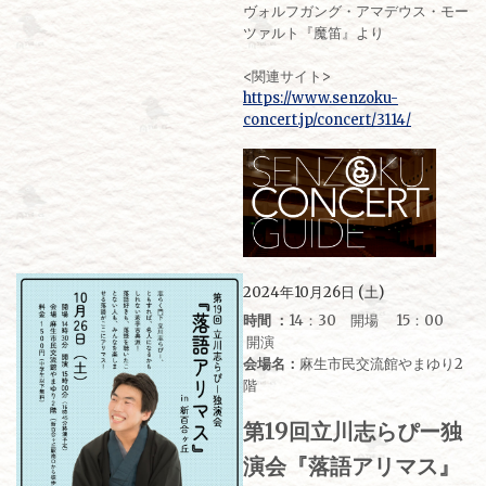
ヴォルフガング・アマデウス・モー
ツァルト『魔笛』より
<関連サイト>
https://www.senzoku-
concert.jp/concert/3114/
2024年10月26日 (土)
時間 ：
14：30 開場 15：00
開演
会場名：
麻生市民交流館やまゆり2
階
第19回立川志らぴー独
演会『落語アリマス』