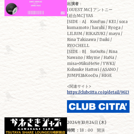
出演者
：
[GUEST MC] アントニー
[総合MC] YAS
[SIDE：A] KuuFuu / KEI / sora
kumamoto / haruhi / Ryoga /
LILIUM / RIKAZUKI / mayu /
Rina Takizawa / Daiki /
RYOCHELL
[SIDE：B] SuGuRu / Rina
Nawano / Rhyme / HaNa /
misa+MikuHeNe / YWKI/
Kohsuke Hattori / ASANO /
JUMPEI&KooDa / HIGE
<関連サイト>
https://clubcitta.co.jp/detail/9613
2024年10月24日 (木)
時間 ：
18：00 開演