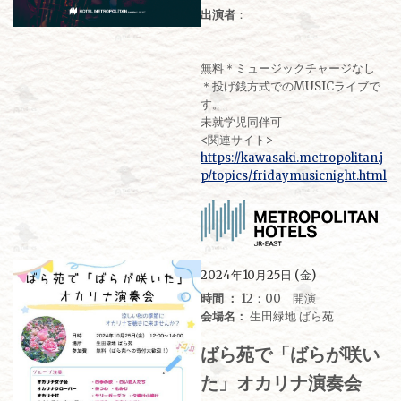
出演者
：
無料＊ミュージックチャージなし
＊投げ銭方式でのMUSICライブで
す。
未就学児同伴可
<関連サイト>
https://kawasaki.metropolitan.j
p/topics/fridaymusicnight.html
2024年10月25日 (金)
時間 ：
12：00 開演
会場名：
生田緑地 ばら苑
ばら苑で「ばらが咲い
た」オカリナ演奏会