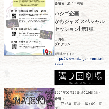
会場名：
溝ノ口劇場
ハシゴ企画
かわジャズ スペシャル
セッション! 第1弾
出演者
：
プログラム：
<関連サイト>
https://www.mizogeki.com/sch
edule
2024年10月25日(金) 26日 (土)
時間 ：
Ⅰ 17：30 開場 18：00 開
演