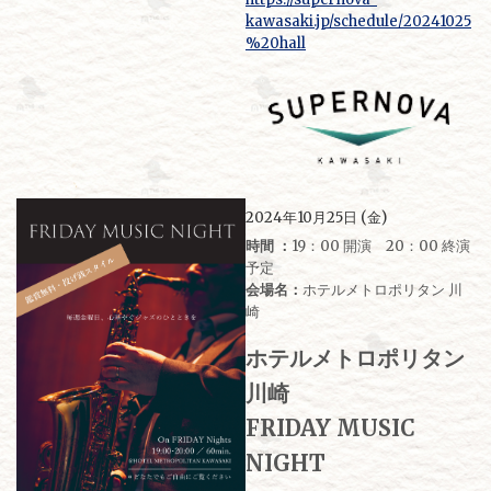
kawasaki.jp/schedule/20241025
%20hall
2024年10月25日 (金)
時間 ：
19：00 開演 20：00 終演
予定
会場名：
ホテルメトロポリタン 川
崎
ホテルメトロポリタン
川崎
FRIDAY MUSIC
NIGHT