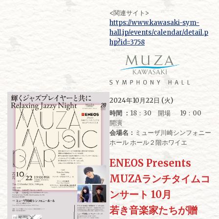
<関連サイト>
https://www.kawasaki-sym-
hall.jp/events/calendar/detail.p
hp?id=3758
2024年10月22日 (火)
時間 ：
18：30 開場 19：00
開演
会場名：
ミューザ川崎シンフォニー
ホール ホール２階ホワイエ
ENEOS Presents
MUZAランチタイムコ
ンサート 10月
若き音楽家たちが贈