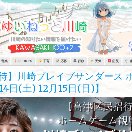
音楽
SPORTS
子育
応募
🏛 行政
天気
防災
待】川崎ブレイブサンダース 
4日(土) 12月15日(日)】