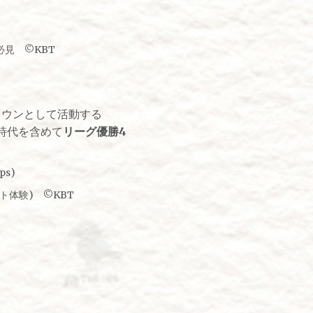
見 ©KBT
タウンとして活動する
部時代を含めて
リーグ優勝4
。
ト体験) ©KBT