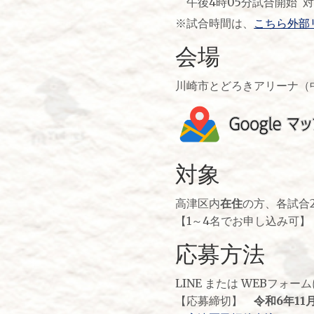
午後4時05分試合開始 
※試合時間は、
こちら外部
会場
川崎市とどろきアリーナ（
対象
高津区内
在住
の方、各試合
【1～4名でお申し込み可】
応募方法
LINE または WEBフォ
【応募締切】
令和6年11