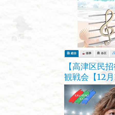
Skip
to
content
総合
催事
🏛 各区
【高津区民招
観戦会【12月1