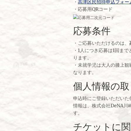
・
高津区民招待申込フォー
・応募用QRコード
応募条件
・ご応募いただけるのは、
・1人につき応募は1回ま
ります。
・未就学児は大人の膝上観
なります。
個人情報の取
申込時にご登録いただいた
情報は、株式会社DeNA川
す。
チケットに関