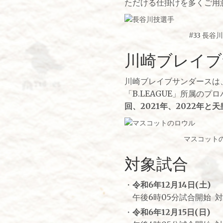
ただける仕掛けを多くご用
#33 長谷川
川崎ブレイブ
川崎ブレイブサンダースは
「B.LEAGUE」所属の
回、2021年、2022年
マスコット
対象試合
・
令和6年12月14日(土)
午後6時05分試合開始 
・
令和6年12月15日(日)