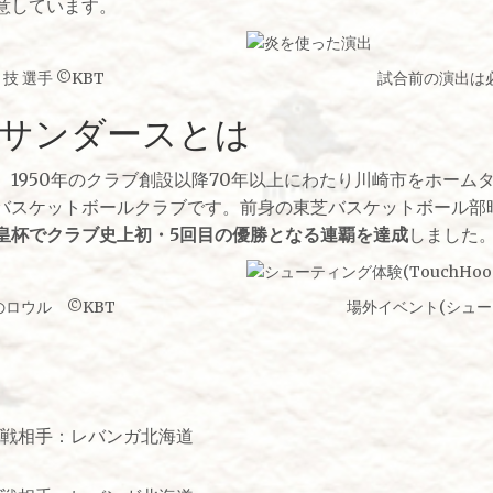
意しています。
 技 選手 ©KBT
試合前の演出は必
サンダースとは
、1950年のクラブ創設以降70年以上にわたり川崎市をホーム
プロバスケットボールクラブです。前身の東芝バスケットボール
と天皇杯でクラブ史上初・5回目の優勝となる連覇を達成
しました
のロウル ©KBT
場外イベント(シュー
対戦相手：レバンガ北海道