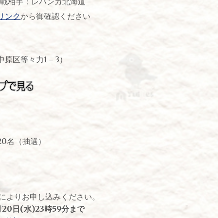
対戦相手：レバンガ北海道
リンク
から御確認ください
中原区等々力1－3）
20名（抽選）
ームによりお申し込みください。
月20日(水)23時59分まで