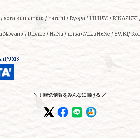
 sora kumamoto / haruhi / Ryoga / LILIUM / RIKAZUKI /
 Nawano / Rhyme / HaNa / misa+MikuHeNe / YWKI/ Kohs
tail/9613
＼ 川崎の情報をみんなに届ける ／