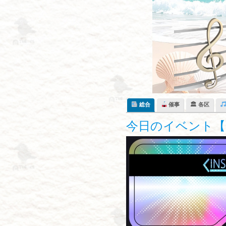
Skip
to
content
総合
催事
🏛 各区
今日のイベント【10月