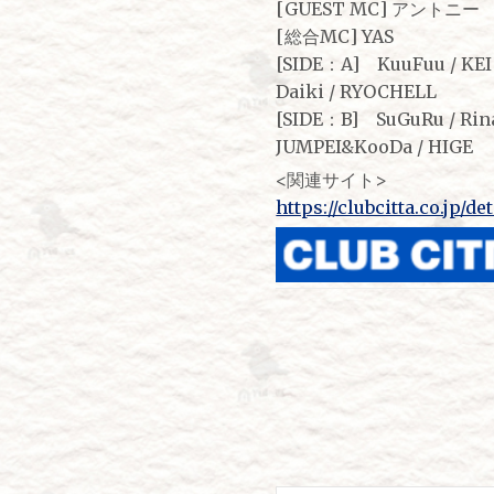
[GUEST MC] アントニー
[総合MC] YAS
[SIDE：A] KuuFuu / KEI /
Daiki / RYOCHELL
[SIDE：B] SuGuRu / Rina
JUMPEI&KooDa / HIGE
<関連サイト>
https://clubcitta.co.jp/de