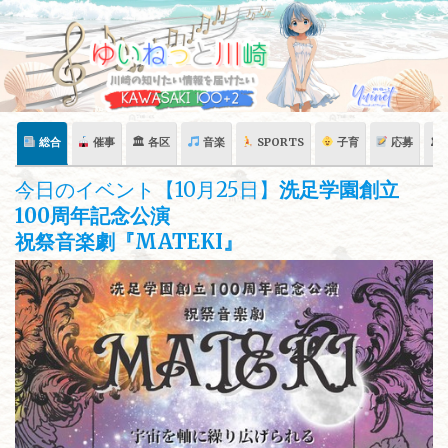
Skip
to
content
総合
催事
🏛 各区
音楽
SPORTS
子育
応募
🏛
今日のイベント【10月25日】
洗足学園創立
100周年記念公演
祝祭音楽劇『MATEKI』