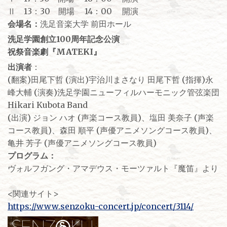
Ⅱ 13：30 開場 14：00 開演
会場名：
洗足音楽大学 前田ホール
洗足学園創立100周年記念公演
祝祭音楽劇『MATEKI』
出演者
：
(翻案)田尾下哲 (演出)宇治川まさなり 田尾下哲 (指揮)永
峰大輔 (演奏)洗足学園ニューフィルハーモニック管弦楽団
Hikari Kubota Band
(出演) ジョン ハオ (声楽コース教員)、塩田 美奈子 (声楽
コース教員)、森田 順平 (声優アニメソングコース教員)、
亀井 芳子 (声優アニメソングコース教員)
プログラム：
ヴォルフガング・アマデウス・モーツァルト『魔笛』より
<関連サイト>
https://www.senzoku-concert.jp/concert/3114/