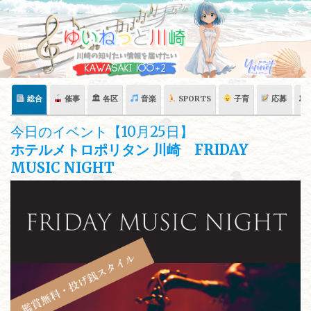
Skip
to
content
総合
催事
🏛 各区
音楽
SPORTS
子育
応募
🏛
今日のイベント【10月25日】
ホテルメトロポリタン 川崎 FRIDAY
MUSIC NIGHT