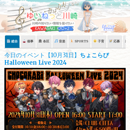
Skip
to
content
総合
催事
🏛 各区
音楽
SPORTS
子育
応募
🏛
今日のイベント【10月31日】
ちょこらび
Halloween Live 2024