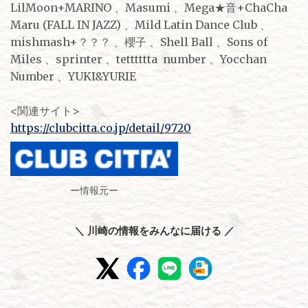
LilMoon+MARINO 、Masumi 、Mega★音+ChaCha
Maru (FALL IN JAZZ) 、Mild Latin Dance Club 、
mishmash+？？？ 、櫻子 、Shell Ball 、Sons of
Miles 、sprinter 、tetttttta number 、Yocchan
Number 、YUKI&YURIE
<関連サイト>
https://clubcitta.co.jp/detail/9720
ー情報元ー
＼ 川崎の情報をみんなに届ける ／