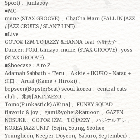
Sport) 、juntaboy
■MC
mune (STAX GROOVE) 、ChaCha Maru (FALL IN JAZZ
/ JAZZ CRUIES / SLANT LINE)
■Live
GOTO& IZM TO JAZZY &HANNA feat. 佐野大介 、
Dancer: PORI, tamayo, mune, (STAX GROOVE) , yoss
(STAX GROOVE)
■Shoecase：A to Z
Adamah Sabbath + Teru 、Akkie＋IKUKO＋Natsu＋
江口 、Arual (Kame + Hiroki) 、
bopseen(BopsterScat) seoul korea 、central cats
club 、兆楽[AKI.TAEZO. 、
Tomo(Funkastick).AKina] 、FUNKY SQUAD
flavoric & joy 、gami&yohei&katuoon 、GAZEN
NOSUKE 、GOTO& IZM、TO JAZZY 、ハジケルアシ 、
KOREA JAZZ UNIT (Yejin, Young, Seohee,
Youngheon, Keeper, Doyeon, Saburo, September) 、