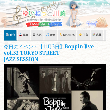
Skip
to
content
総合
催事
🏛 各区
音楽
SPORTS
子育
応募
🏛
今日のイベント【11月3日】
Boppin Jive
vol.32 TOKYO STREET
JAZZ SESSION