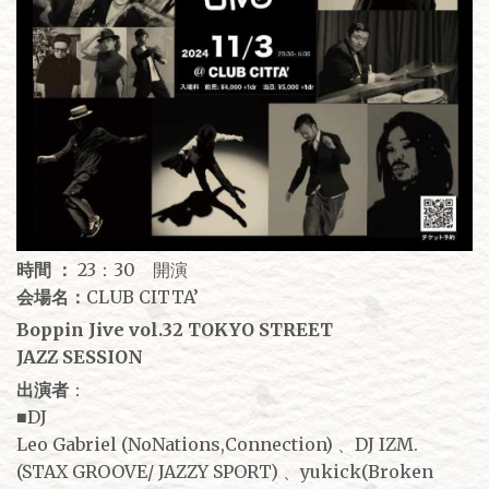
時間 ：
23：30 開演
会場名：
CLUB CITTA’
Boppin Jive vol.32 TOKYO STREET
JAZZ SESSION
出演者
：
■DJ
Leo Gabriel (NoNations,Connection) 、DJ IZM.
(STAX GROOVE/ JAZZY SPORT) 、yukick(Broken