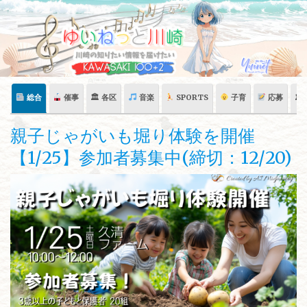
Skip
to
content
総合
催事
🏛 各区
音楽
SPORTS
子育
応募
🏛
親子じゃがいも堀り体験を開催
【1/25】参加者募集中(締切：12/20)