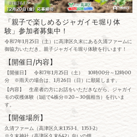
「親子で楽しめるジャガイモ堀り体
験」参加者募集中！
令和7年1月25日（土）に高津区久末にある久清ファームに
御協力いただき、親子ジャガイモ堀り体験を行います！
【開催日/内容】
【開催日】 令和7年1月25日（土） 10時00分～12時00
分 ※雨天の場合は、1月26日（日）に順延します。
【内容】 生産者の方にお話をいただきながら、ジャガイ
モの収穫体験（1組で4株分※20～30個相当）を行いま
す。
【開催場所】
久清ファーム（高津区久末1353-1、1353-2）
※久末神社（高津区久末642）向いの畑