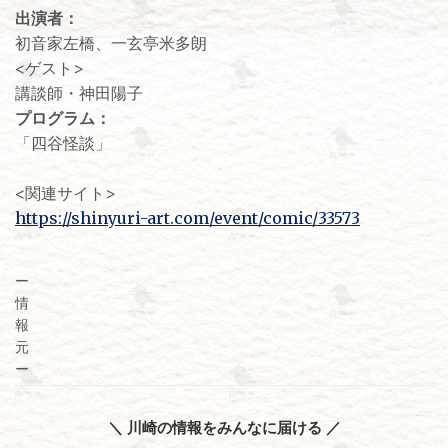
出演者：
初音家左橋、一玄亭米多朗
<ゲスト>
講談師・神田陽子
プログラム：
「四谷怪談」
<関連サイト>
https://shinyuri-art.com/event/comic/33573
ー
情
報
元
ー
＼ 川崎の情報をみんなに届ける ／