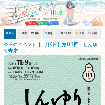
Skip
to
content
総合
催事
🏛 各区
音楽
SPORTS
子育
応募
🏛
今日のイベント【11月9日】
第113回 しんゆ
り寄席