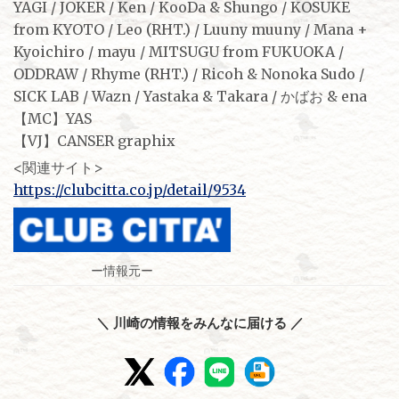
YAGI / JOKER / Ken / KooDa & Shungo / KOSUKE
from KYOTO / Leo (RHT.) / Luuny muuny / Mana +
Kyoichiro / mayu / MITSUGU from FUKUOKA /
ODDRAW / Rhyme (RHT.) / Ricoh & Nonoka Sudo /
SICK LAB / Wazn / Yastaka & Takara / かばお & ena
【MC】YAS
【VJ】CANSER graphix
<関連サイト>
https://clubcitta.co.jp/detail/9534
ー情報元ー
＼ 川崎の情報をみんなに届ける ／