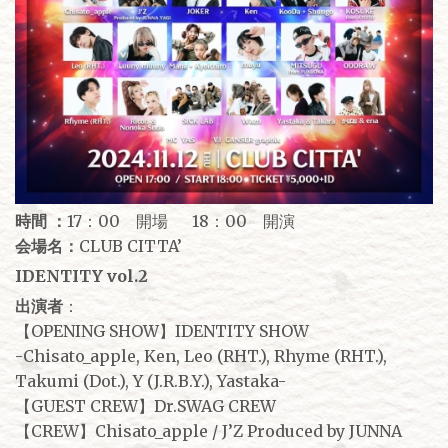
時間 ：
17：00 開場 18：00 開演
会場名：
CLUB CITTA’
IDENTITY vol.2
出演者
：
【OPENING SHOW】IDENTITY SHOW
-Chisato_apple, Ken, Leo (RHT.), Rhyme (RHT.),
Takumi (Dot.), Y (J.R.B.Y.), Yastaka-
【GUEST CREW】Dr.SWAG CREW
【CREW】Chisato_apple / J’Z Produced by JUNNA