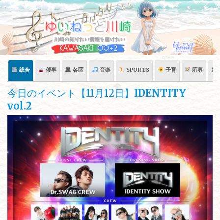
Skip
to
content
総合
催事
🏛 各区
音楽
SPORTS
子育
応募
🏛
今日のイベント【11月12日】
IDENTITY
vol.2