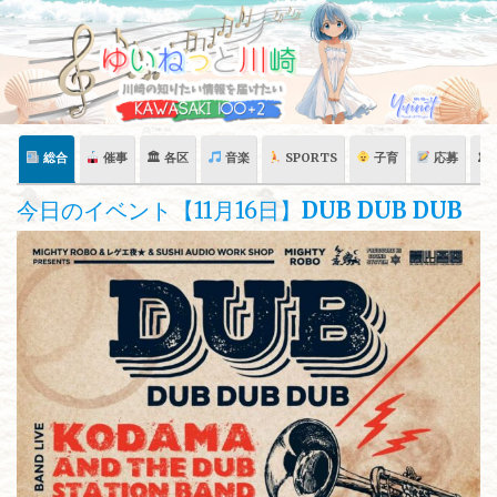
Skip
to
content
総合
催事
🏛 各区
音楽
SPORTS
子育
応募
🏛
今日のイベント【11月16日】
DUB DUB DUB