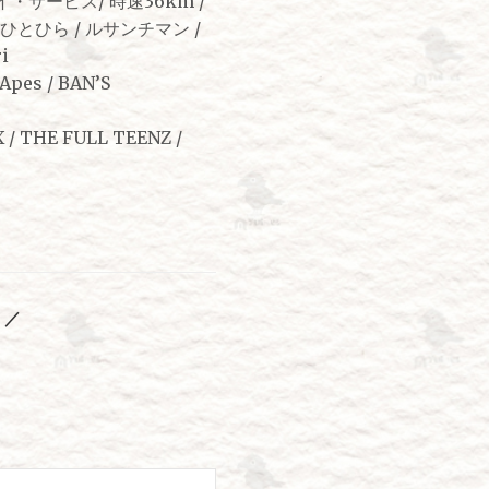
デイ・サービス/ 時速36km /
ひとひら / ルサンチマン /
i
es / BAN’S
/ THE FULL TEENZ /
 ／