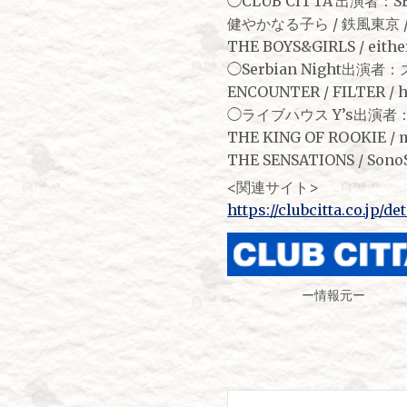
◯CLUB CITTA’出演者：S
健やかなる子ら / 鉄風東京 
THE BOYS&GIRLS / either
◯Serbian Night出演者：ズ
ENCOUNTER / FILTER / h
◯ライブハウス Y’s出演者：ジュウ /
THE KING OF ROOKIE / 
THE SENSATIONS / SonoS
<関連サイト>
https://clubcitta.co.jp/de
ー情報元ー
投