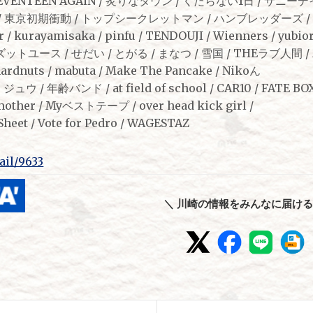
EVENTEEN AGAiN / 炙りなタウン / くだらない1日 / サニー
/ 東京初期衝動 / トップシークレットマン / ハンブレッダーズ / 
 / kurayamisaka / pinfu / TENDOUJI / Wienners / yubior
ットユース / せだい / とがる / まなつ / 雪国 / THEラブ人間 / Ap
ardnuts / mabuta / Make The Pancake / Nikoん
 年齢バンド / at field of school / CAR10 / FATE BOX 
mother / Myベストテープ / over head kick girl /
heet / Vote for Pedro / WAGESTAZ
tail/9633
＼ 川崎の情報をみんなに届ける