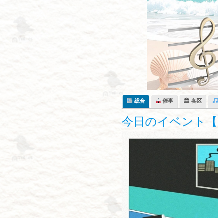
Skip
to
content
総合
催事
🏛 各区
今日のイベント【1