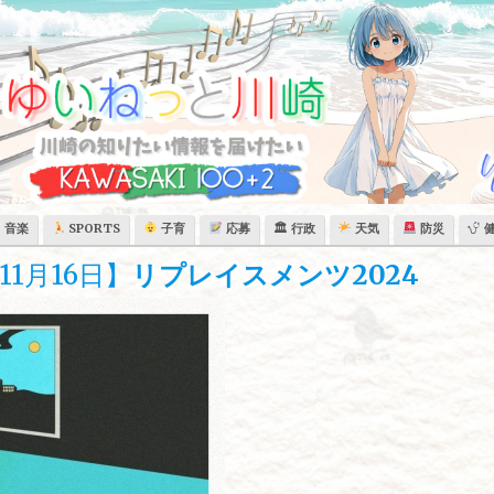
音楽
SPORTS
子育
応募
🏛 行政
天気
防災
1月16日】
リプレイスメンツ2024