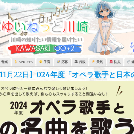
音楽
SPORTS
子育
応募
🏛 行政
天気
防災
1月22日】
024年度「オペラ歌手と日本