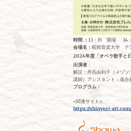
時間 ：
13：15 開場 14
会場名：
昭和音楽大学 テ
2024年度「オペラ歌手と
出演者
：
解説：丹呉由利子（メゾソ
講師）アシスタント：落合
プログラム：
<関連サイト>
https://shinyuri-art.co