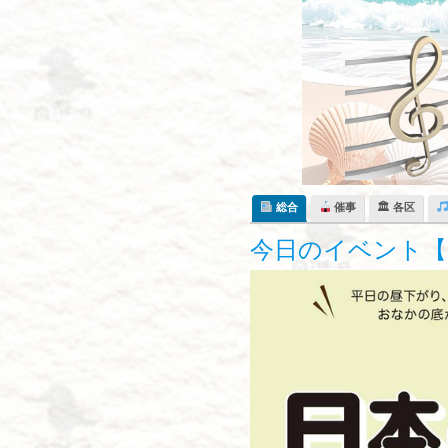
Skip
to
content
総合
催事
🏛 各区
今日のイベント【1