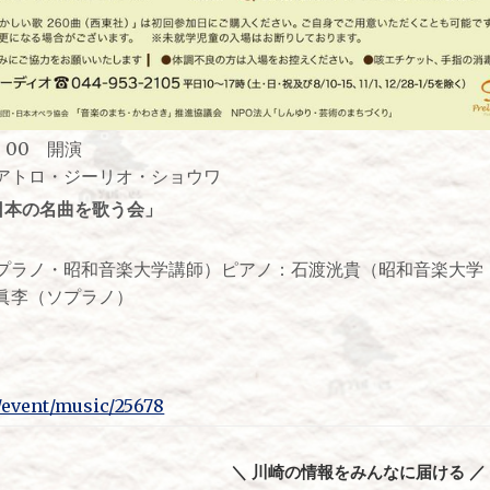
：00 開演
アトロ・ジーリオ・ショウワ
日本の名曲を歌う会」
プラノ・昭和音楽大学講師）ピアノ：石渡洸貴（昭和音楽大学
眞李（ソプラノ）
m/event/music/25678
＼ 川崎の情報をみんなに届ける ／