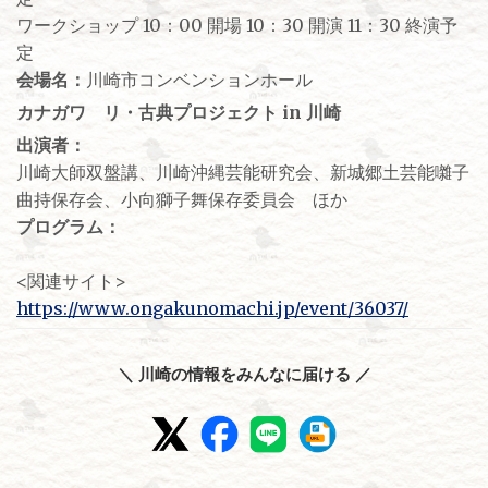
ワークショップ 10：00 開場 10：30 開演 11：30 終演予
定
会場名：
川崎市コンベンションホール
カナガワ リ・古典プロジェクト in 川崎
出演者：
川崎大師双盤講、川崎沖縄芸能研究会、新城郷土芸能囃子
曲持保存会、小向獅子舞保存委員会 ほか
プログラム：
<関連サイト>
https://www.ongakunomachi.jp/event/36037/
＼ 川崎の情報をみんなに届ける ／