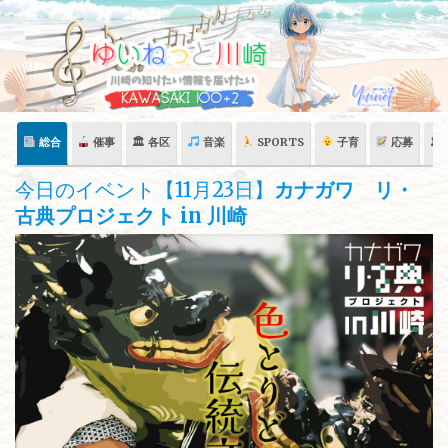
Skip
to
content
総合
催事
🏛 各区
音楽
SPORTS
子育
応募
🏛
今日のイベント【11月23日】
カナガワ リ・
古典プロジェクト in 川崎