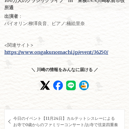
100万人のクラシックライブ in 東横INN川崎駅前市役
所通
出演者
：
バイオリン:柳澤良音、ピアノ:楠絵里奈
<関連サイト>
https://www.ongakunomachi.jp/event/36250/
＼ 川崎の情報をみんなに届ける ／
投
今日のイベント【11月24日】カルテットシスレーによる
稿
お寺で0歳からのファミリーコンサート/お寺で弦楽四重奏