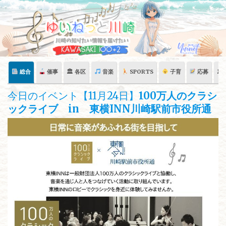
Skip
to
content
総合
催事
🏛 各区
音楽
SPORTS
子育
応募
🏛
今日のイベント【11月24日】
100万人のクラシ
ックライブ in 東横INN川崎駅前市役所通