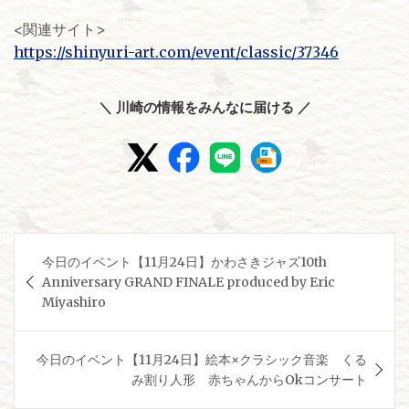
<関連サイト>
https://shinyuri-art.com/event/classic/37346
＼ 川崎の情報をみんなに届ける ／
投
今日のイベント【11月24日】かわさきジャズ10th
稿
Anniversary GRAND FINALE produced by Eric
ナ
Miyashiro
ビ
ゲ
今日のイベント【11月24日】絵本×クラシック音楽 くる
み割り人形 赤ちゃんからOkコンサート
ー