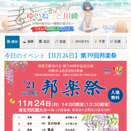
Skip
to
content
総合
催事
🏛 各区
音楽
SPORTS
子育
応募
🏛
今日のイベント【11月24日】
第39回邦楽祭