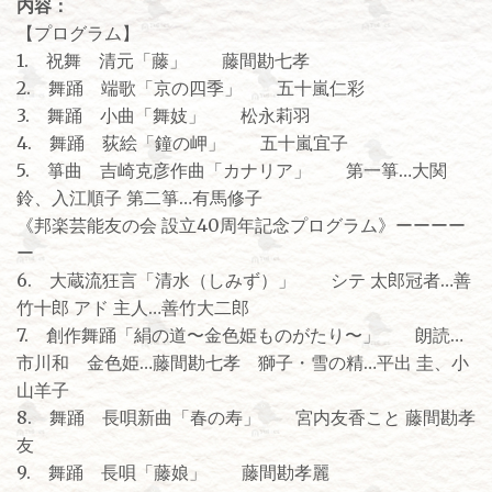
内容：
【プログラム】
1. 祝舞 清元「藤」 藤間勘七孝
2. 舞踊 端歌「京の四季」 五十嵐仁彩
3. 舞踊 小曲「舞妓」 松永莉羽
4. 舞踊 荻絵「鐘の岬」 五十嵐宜子
5. 箏曲 吉崎克彦作曲「カナリア」 第一箏…大関
鈴、入江順子 第二箏…有馬修子
《邦楽芸能友の会 設立40周年記念プログラム》ーーーー
ー
6. 大蔵流狂言「清水（しみず）」 シテ 太郎冠者…善
竹十郎 アド 主人…善竹大二郎
7. 創作舞踊「絹の道〜金色姫ものがたり〜」 朗読…
市川和 金色姫…藤間勘七孝 獅子・雪の精…平出 圭、小
山羊子
8. 舞踊 長唄新曲「春の寿」 宮内友香こと 藤間勘孝
友
9. 舞踊 長唄「藤娘」 藤間勘孝麗