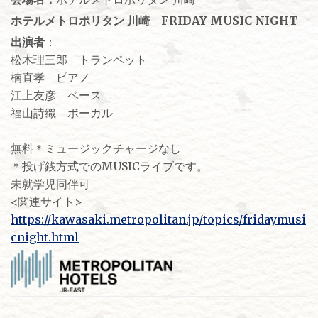
ホテルメトロポリタン 川崎 FRIDAY MUSIC NIGHT
出演者
：
松木理三郎 トランペット
楠直孝 ピアノ
江上友彦 ベース
福山詩織 ボーカル
無料＊ミュージックチャージなし
＊投げ銭方式でのMUSICライブです。
未就学児同伴可
<関連サイト>
https://kawasaki.metropolitan.jp/topics/fridaymusi
cnight.html