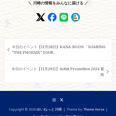
＼ 川崎の情報をみんなに届ける ／
投
今日のイベント【11月28日】KANA-BOON 「SOARING
稿
“THE PHOENIX” TOUR」
ナ
ビ
今日のイベント【11月29日】Artist Promotion 2024 紫
ゲ
苑
ー
シ
ョ
ン
Copyright © 2026
ゆいねっと川崎
Theme by:
Theme Horse