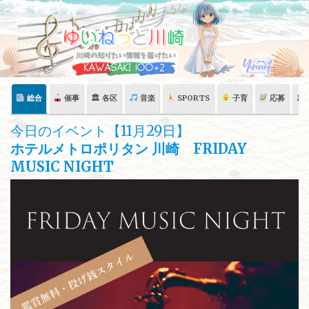
Skip
to
content
総合
催事
🏛 各区
音楽
SPORTS
子育
応募
🏛
今日のイベント【11月29日】
ホテルメトロポリタン 川崎 FRIDAY
MUSIC NIGHT