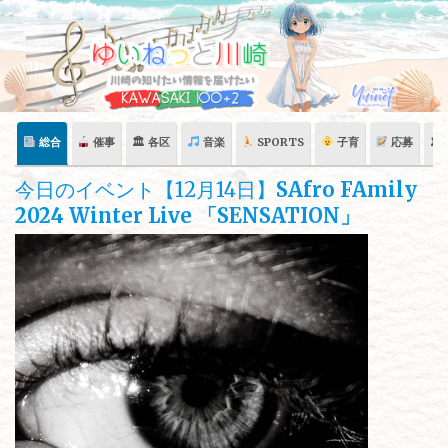
Skip
to
content
総合
催事
🏛 各区
音楽
SPORTS
子育
応募
🏛
今日のイベント【12月14日】
SAfro FAmily
2024 Winter Live 「SENSATION」