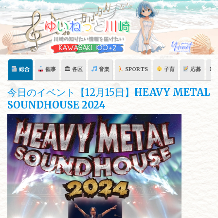
Skip
to
content
総合
催事
🏛 各区
音楽
SPORTS
子育
応募
🏛
今日のイベント【12月15日】
HEAVY METAL
SOUNDHOUSE 2024