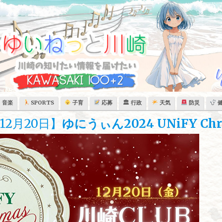
音楽
SPORTS
子育
応募
🏛 行政
天気
防災
2月20日】
ゆにうぃん2024 UNiFY Chri