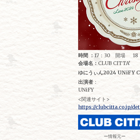
時間 ：
17：30 開場 18
会場名：
CLUB CITTA’
ゆにうぃん2024 UNiFY Ch
出演者
：
UNiFY
<関連サイト>
https://clubcitta.co.jp/de
ー情報元ー