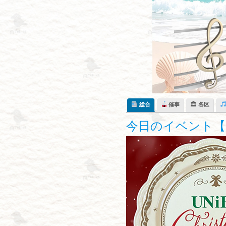
Skip
to
content
総合
催事
🏛 各区
今日のイベント【1