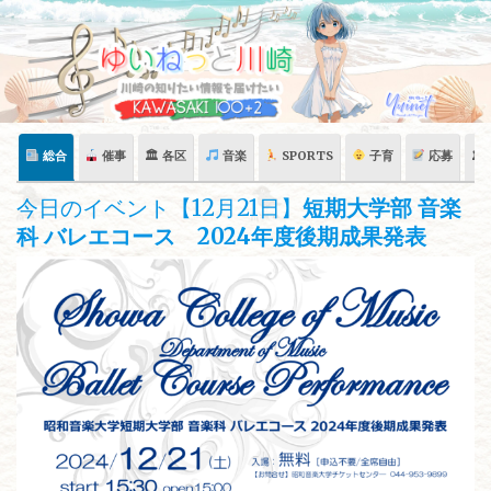
Skip
to
content
総合
催事
🏛 各区
音楽
SPORTS
子育
応募
🏛
今日のイベント【12月21日】
短期大学部 音楽
科 バレエコース 2024年度後期成果発表