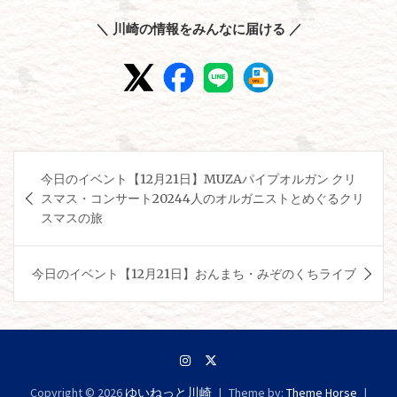
＼ 川崎の情報をみんなに届ける ／
投
今日のイベント【12月21日】MUZAパイプオルガン クリ
稿
スマス・コンサート20244人のオルガニストとめぐるクリ
ナ
スマスの旅
ビ
ゲ
今日のイベント【12月21日】おんまち・みぞのくちライブ
ー
シ
ョ
ン
Copyright © 2026
ゆいねっと川崎
Theme by:
Theme Horse