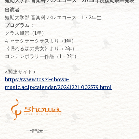
短期大学部 音楽科 バレエコース 2024年度後期成果発表
出演者
：
短期大学部 音楽科 バレエコース 1・2年生
プログラム：
クラス風景（1年）
キャラクラークラスより（1年）
《眠れる森の美女》より（2年）
コンテンポラリー作品（1・2年）
<関連サイト>
https://www.tosei-showa-
music.ac.jp/calendar/20241221_002579.html
ー情報元ー