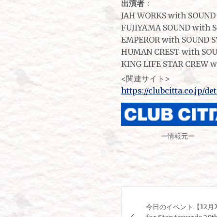
出演者
：
JAH WORKS with SOUND
FUJIYAMA SOUND with 
EMPEROR with SOUND 
HUMAN CREST with SO
KING LIFE STAR CREW 
<関連サイト>
https://clubcitta.co.jp/de
ー情報元ー
投
今日のイベント【12月21日
稿