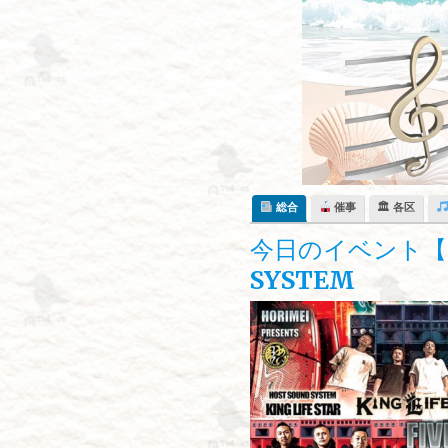
Skip
to
content
総合
催事
🏛 各区
今日のイベント【1
SYSTEM