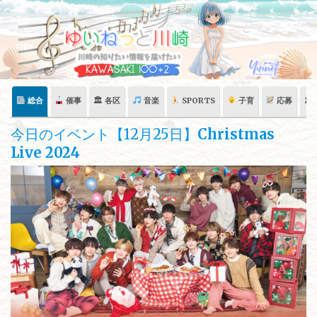
Skip
to
content
総合
催事
🏛 各区
音楽
SPORTS
子育
応募
🏛
今日のイベント【12月25日】
Christmas
Live 2024