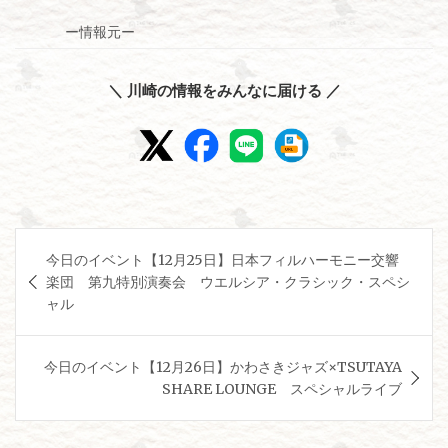
ー情報元ー
＼ 川崎の情報をみんなに届ける ／
投
今日のイベント【12月25日】日本フィルハーモニー交響
稿
楽団 第九特別演奏会 ウエルシア・クラシック・スペシ
ナ
ャル
ビ
ゲ
今日のイベント【12月26日】かわさきジャズ×TSUTAYA
SHARE LOUNGE スペシャルライブ
ー
シ