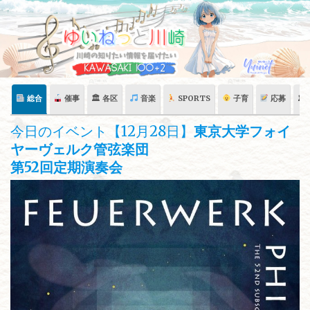
Skip
to
content
総合
催事
🏛 各区
音楽
SPORTS
子育
応募
🏛
今日のイベント【12月28日】
東京大学フォイ
ヤーヴェルク管弦楽団
第52回定期演奏会