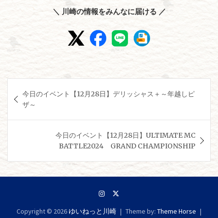
＼ 川崎の情報をみんなに届ける ／
投
今日のイベント【12月28日】デリッシャス＋～年越しピ
稿
ザ～
ナ
ビ
今日のイベント【12月28日】ULTIMATE MC
ゲ
BATTLE2024 GRAND CHAMPIONSHIP
ー
シ
ョ
ン
Copyright © 2026
ゆいねっと川崎
Theme by:
Theme Horse