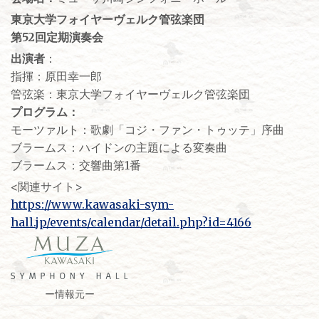
東京大学フォイヤーヴェルク管弦楽団
第52回定期演奏会
出演者
：
指揮：原田幸一郎
管弦楽：東京大学フォイヤーヴェルク管弦楽団
プログラム：
モーツァルト：歌劇「コジ・ファン・トゥッテ」序曲
ブラームス：ハイドンの主題による変奏曲
ブラームス：交響曲第1番
<関連サイト>
https://www.kawasaki-sym-
hall.jp/events/calendar/detail.php?id=4166
ー情報元ー