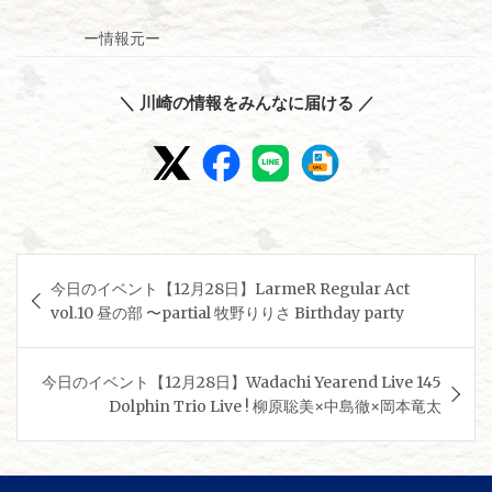
ー情報元ー
＼ 川崎の情報をみんなに届ける ／
投
今日のイベント【12月28日】LarmeR Regular Act
稿
vol.10 昼の部 〜partial 牧野りりさ Birthday party
ナ
ビ
今日のイベント【12月28日】Wadachi Yearend Live 145
ゲ
Dolphin Trio Live ! 柳原聡美×中島徹×岡本竜太
ー
シ