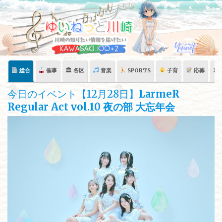
Skip
to
content
総合
催事
🏛 各区
音楽
SPORTS
子育
応募
🏛
今日のイベント【12月28日】
LarmeR
Regular Act vol.10 夜の部 大忘年会