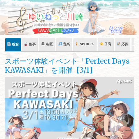
Skip
to
content
総合
催事
🏛 各区
音楽
SPORTS
子育
応募
🏛
スポーツ体験イベント「Perfect Days
KAWASAKI」を開催【3/1】