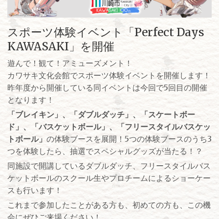
スポーツ体験イベント「Perfect Days
KAWASAKI」を開催
遊んで！観て！アミューズメント！
カワサキ文化会館でスポーツ体験イベントを開催します！
昨年度から開催している同イベントは今回で5回目の開催
となります！
「ブレイキン」、「ダブルダッチ」、「スケートボー
ド」、「バスケットボール」、「フリースタイルバスケッ
トボール」
の体験ブースを展開！5つの体験ブースのうち3
つを体験したら、抽選でスペシャルグッズが当たる！？
同施設で開講しているダブルダッチ、フリースタイルバス
ケットボールのスクール生やプロチームによるショーケー
スも行います！
これまで参加したことがある方も、初めての方も、この機
会にぜひご来場ください！