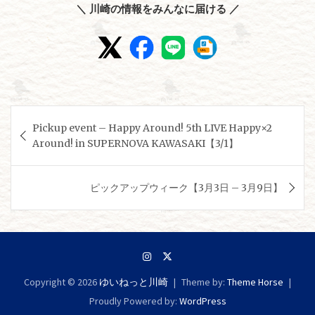
＼ 川崎の情報をみんなに届ける ／
投
Pickup event – Happy Around! 5th LIVE Happy×2
稿
Around! in SUPERNOVA KAWASAKI【3/1】
ナ
ビ
ピックアップウィーク【3月3日 – 3月9日】
ゲ
ー
シ
ョ
Copyright © 2026
ゆいねっと川崎
Theme by:
Theme Horse
ン
Proudly Powered by:
WordPress