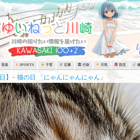
音楽
SPORTS
子育
応募
🏛 行政
天気
防災
日】- 猫の日 「にゃんにゃんにゃん」