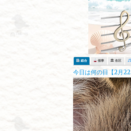
Skip
to
content
総合
催事
🏛 各区
今日は何の日【2月22