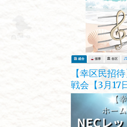
Skip
to
content
総合
催事
🏛 各区
【幸区民招待
戦会【3月17