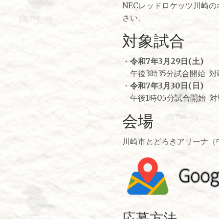
NECレッドロケッツ川崎
さい。
対象試合
・
令和7年3月29日(土)
午後3時35分試合開始 
・
令和7年3月30日(日)
午後1時05分試合開始 
会場
川崎市とどろきアリーナ（
応募方法