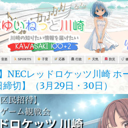
音楽
SPORTS
子育
応募
🏛 行政
天気
防災
】NECレッドロケッツ川崎 ホ
日締切】（3月29日・30日）