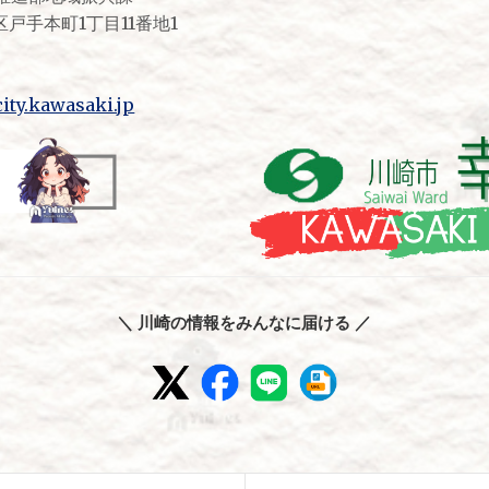
市幸区戸手本町1丁目11番地1
ity.kawasaki.jp
＼ 川崎の情報をみんなに届ける ／