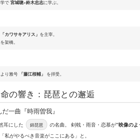
大学で
宮城聰
×
鈴木忠志
に学ぶ。
団
「カワサキアリス」
を主宰。
祉を架橋。
家より雅号
「藤江桜輔」
を拝受。
運命の響き：琵琶との邂逅
呼んだ一曲『時雨曽我』
然耳にした
の名曲。 剣戟・雨音・恋慕が
“映像のよ
錦琵琶
。 「私がやるべき音楽がここにある」と。