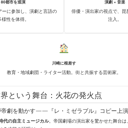
80都市を巡演
演劇 × 音楽
アーに参加し、演劇と言語の
俳優・演出家の視点で、琵
多様性を体得。
注入。
川崎に根差す
教育・地域劇団・ライター活動。街と共振する芸術家。
世界という舞台：火花の発火点
生が帝劇を動かす——『レ・ミゼラブル』コピー上
時代の自主ミュージカル
。帝国劇場の演出家を驚かせた舞台は