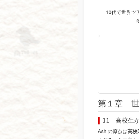
10代で世界ツ
第１章 
1.1 高校
Ash の原点は
高校