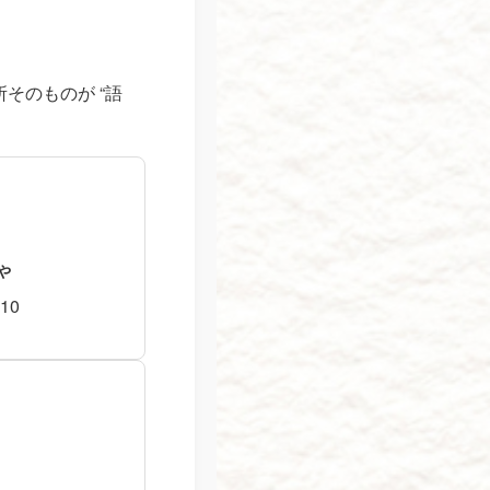
そのものが “語
や
10