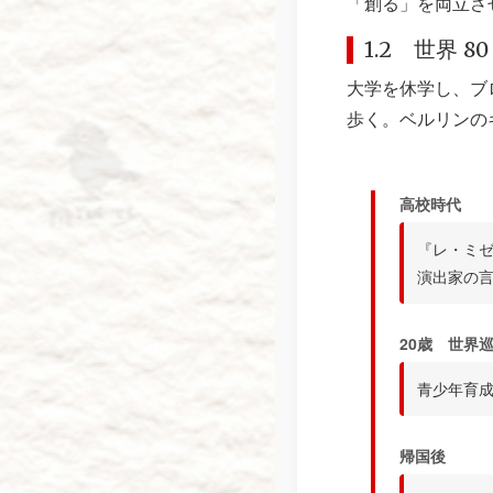
「創る」を両立さ
1.2 世界 
大学を休学し、ブ
歩く。ベルリンの
高校時代
『レ・ミ
演出家の
20歳 世界
青少年育成
帰国後