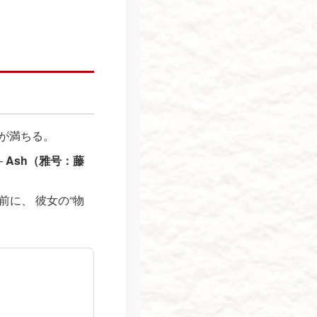
が満ちる。
―
Ash（雅号：藤
前に、 彼女の“物