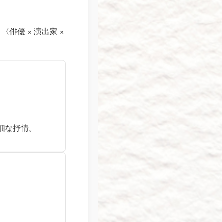
俳優 × 演出家 ×
細な抒情。