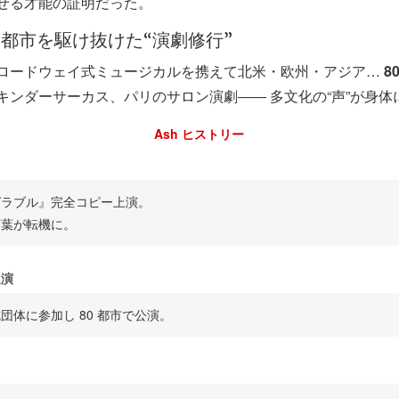
せる才能の証明だった。
80 都市を駆け抜けた“演劇修行”
ロードウェイ式ミュージカルを携えて北米・欧州・アジア…
8
キンダーサーカス、パリのサロン演劇―― 多文化の“声”が身体
Ash ヒストリー
ゼラブル』完全コピー上演。
言葉が転機に。
巡演
団体に参加し 80 都市で公演。