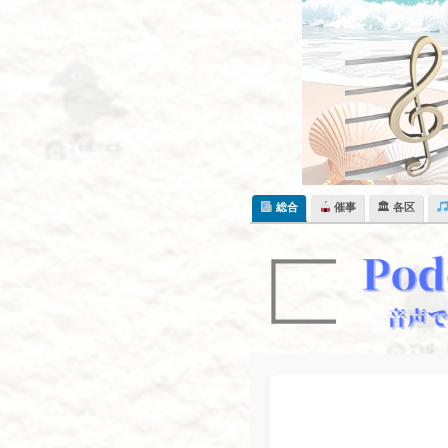
Skip
to
content
総合
催事
🏛 各区