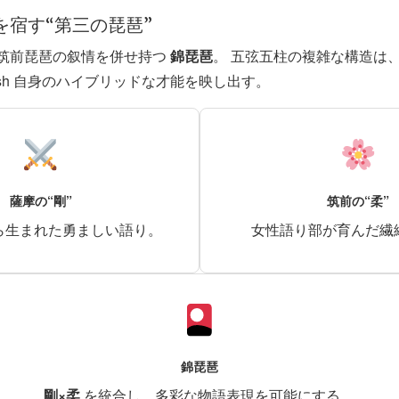
柔を宿す“第三の琵琶”
筑前琵琶の叙情を併せ持つ
錦琵琶
。 五弦五柱の複雑な構造は、〈
sh 自身のハイブリッドな才能を映し出す。
薩摩の“剛”
筑前の“柔”
ら生まれた勇ましい語り。
女性語り部が育んだ繊
錦琵琶
剛×柔
を統合し、多彩な物語表現を可能にする。