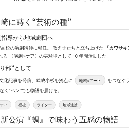
崎に蒔く“芸術の種”
演劇指導から地域劇団へ
川崎高校の演劇講師に就任。 教え子たちと立ち上げた
「カワサキ
る 〈演劇×ケア〉の実験場として 10 年間活動した。
語り部”として
スで文化記事を発信、武蔵小杉を拠点に
をつなぐ
地域×アート
なく“ペン”でも物語を届ける。
ニティ
福祉
ライター
地域連携
最新公演『蜩』で味わう五感の物語