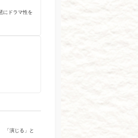
琶にドラマ性を
演
、 「演じる」と