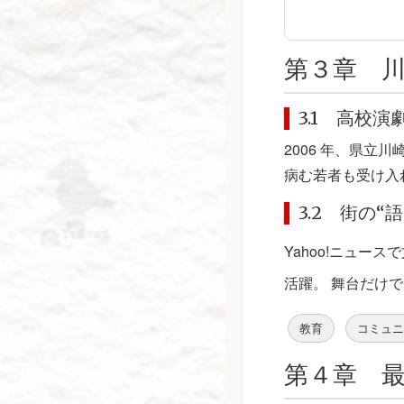
第３章 川
3.1 高校
2006 年、県立
病む若者も受け入れ
3.2 街の“
Yahoo!ニュー
活躍。 舞台だけで
教育
コミュ
第４章 