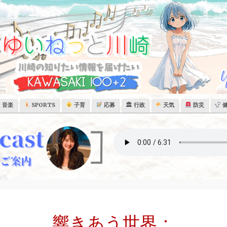
音楽
SPORTS
子育
応募
🏛 行政
天気
防災
響きあう世界：