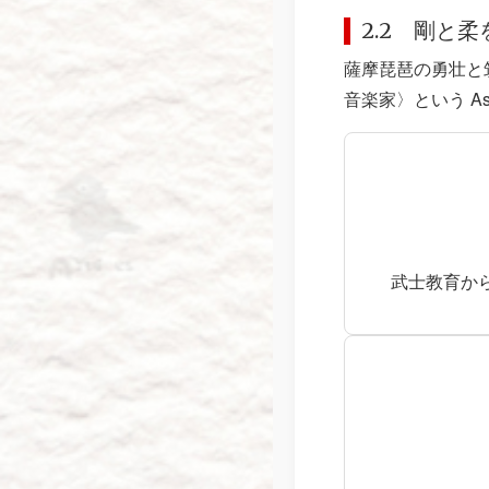
2.2 剛と
薩摩琵琶の勇壮と
音楽家〉という A
武士教育か