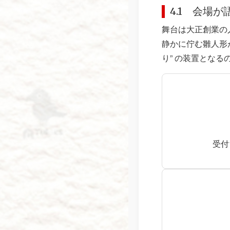
4.1 会場
舞台は大正創業の
静かに佇む雛人形
り” の装置となるの
受付1