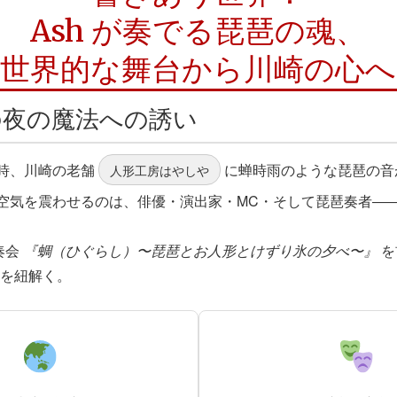
Ash が奏でる琵琶の魂、
世界的な舞台から川崎の心へ
の夜の魔法への誘い
時、川崎の老舗
に蝉時雨のような琵琶の音
人形工房はやしや
空気を震わせるのは、俳優・演出家・MC・そして琵琶奏者―
奏会
『蜩（ひぐらし）〜琵琶とお人形とけずり氷の夕べ〜』
を
”を紐解く。