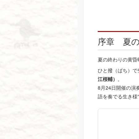
序章 夏
夏の終わりの黄昏
ひと撥（ばち）で
江桜輔）
。
8月24日開催の演
語を奏でる生き様