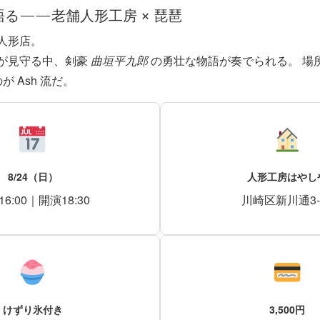
が語る——老舗人形工房 × 琵琶
人形店。
が見守る中、剣豪
曲垣平九郎
の勇壮な物語が奏でられる。 場所
が Ash 流だ。
8/24（日）
人形工房はやし
6:00｜開演18:30
川崎区新川通3-
けずり氷付き
3,500円