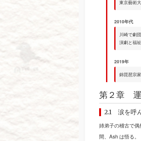
東京藝術
2010年代
川崎で劇
演劇と福
2019年
錦琵琶宗
第２章 
2.1 涙を
姉弟子の稽古で偶
間、Ash は悟る