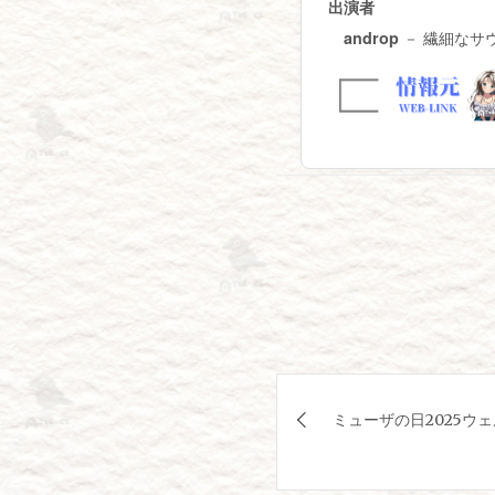
出演者
－ 繊細なサ
androp
投
ミューザの日2025ウ
稿
ナ