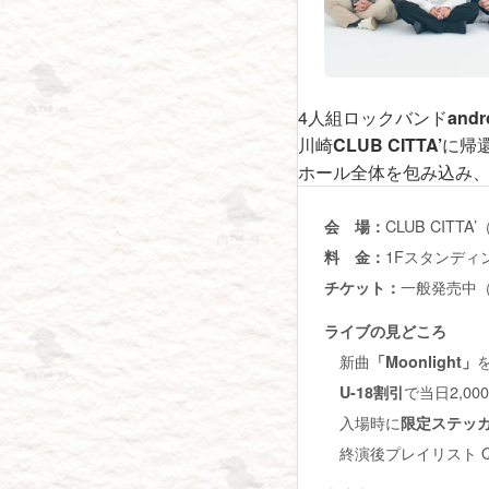
4人組ロックバンド
andr
川崎
CLUB CITTA’
に帰
ホール全体を包み込み
CLUB CITTA
会 場：
1Fスタンディング
料 金：
一般発売中
チケット：
ライブの見どころ
新曲
「Moonlight」
で当日2,0
U-18割引
入場時に
限定ステッ
終演後プレイリスト 