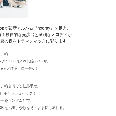
op
が最新アルバム『hooray』を携え、
還！独創的な光演出と繊細なメロディが
、夏の夜をドラマティックに彩ります。
’（川崎）
 5,900円／2F指定 6,400円
（e＋／ぴあ／ローチケ）
を川崎公演で初披露予定。
00円キャッシュバック！
をランダム配布。
カー
QR を掲出、余韻をそのまま持ち帰れる。