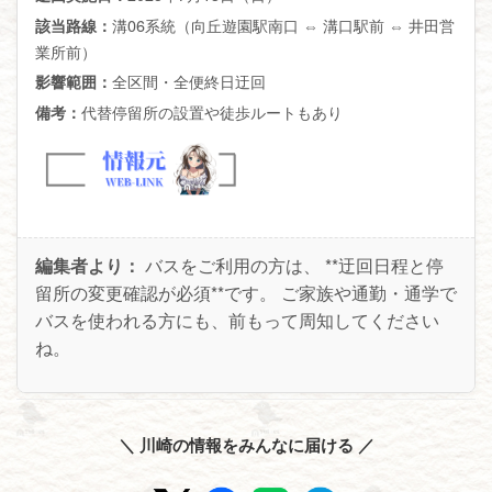
溝06系統（向丘遊園駅南口 ⇔ 溝口駅前 ⇔ 井田営
該当路線：
業所前）
全区間・全便終日迂回
影響範囲：
代替停留所の設置や徒歩ルートもあり
備考：
編集者より：
バスをご利用の方は、 **迂回日程と停
留所の変更確認が必須**です。 ご家族や通勤・通学で
バスを使われる方にも、前もって周知してください
ね。
＼ 川崎の情報をみんなに届ける ／