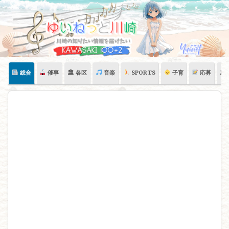
Skip
to
content
総合
催事
🏛 各区
音楽
SPORTS
子育
応募
🏛