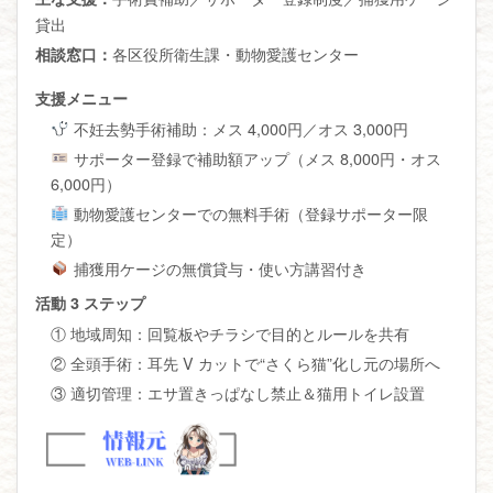
貸出
各区役所衛生課・動物愛護センター
相談窓口：
支援メニュー
不妊去勢手術補助：メス 4,000円／オス 3,000円
サポーター登録で補助額アップ（メス 8,000円・オス
6,000円）
動物愛護センターでの無料手術（登録サポーター限
定）
捕獲用ケージの無償貸与・使い方講習付き
活動 3 ステップ
① 地域周知：回覧板やチラシで目的とルールを共有
② 全頭手術：耳先 V カットで“さくら猫”化し元の場所へ
③ 適切管理：エサ置きっぱなし禁止＆猫用トイレ設置