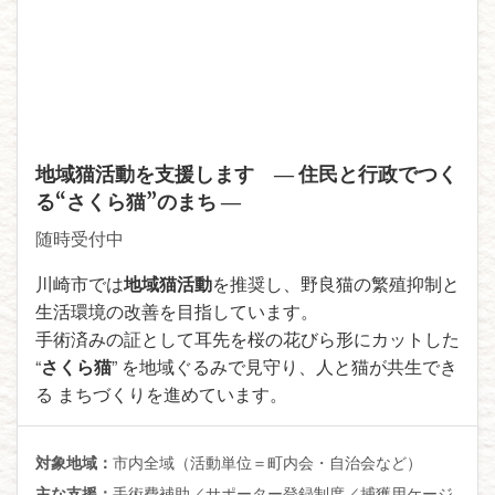
地域猫活動を支援します ― 住民と行政でつく
る“さくら猫”のまち ―
随時受付中
川崎市では
地域猫活動
を推奨し、野良猫の繁殖抑制と
生活環境の改善を目指しています。
手術済みの証として耳先を桜の花びら形にカットした
“
さくら猫
” を地域ぐるみで見守り、人と猫が共生でき
る まちづくりを進めています。
市内全域（活動単位＝町内会・自治会など）
対象地域：
手術費補助／サポーター登録制度／捕獲用ケージ
主な支援：