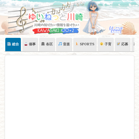
Skip
to
content
総合
催事
🏛 各区
音楽
SPORTS
子育
応募
🏛