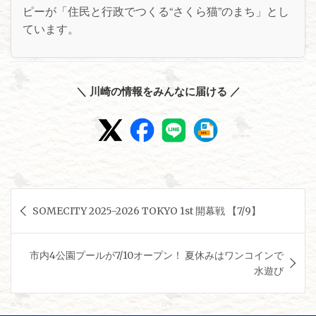
ピーが「住民と行政でつくる“さくら猫”のまち」とし
ています。
＼ 川崎の情報をみんなに届ける ／
投
SOMECITY 2025-2026 TOKYO 1st 開幕戦 【7/9】
稿
ナ
市内4公園プールが7/10オープン！ 夏休みはワンコインで
ビ
水遊び
ゲ
ー