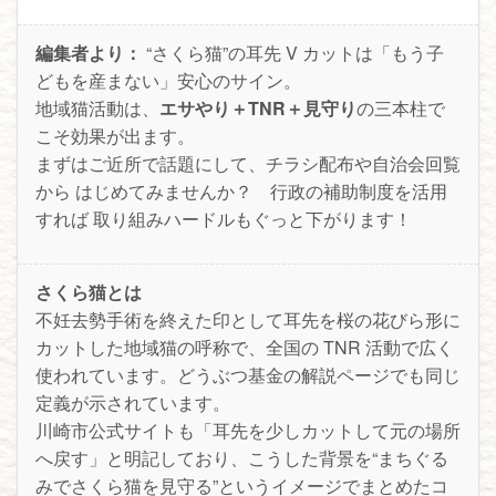
編集者より：
“さくら猫”の耳先 V カットは「もう子
どもを産まない」安心のサイン。
地域猫活動は、
エサやり＋TNR＋見守り
の三本柱で
こそ効果が出ます。
まずはご近所で話題にして、チラシ配布や自治会回覧
から はじめてみませんか？ 行政の補助制度を活用
すれば 取り組みハードルもぐっと下がります！
さくら猫とは
不妊去勢手術を終えた印として耳先を桜の花びら形に
カットした地域猫の呼称で、全国の TNR 活動で広く
使われています。どうぶつ基金の解説ページでも同じ
定義が示されています。
川崎市公式サイトも「耳先を少しカットして元の場所
へ戻す」と明記しており、こうした背景を“まちぐる
みでさくら猫を見守る”というイメージでまとめたコ