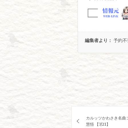
編集者より：
予約不
投
カルッツかわさき名曲
稿
慧悟 【7/21】