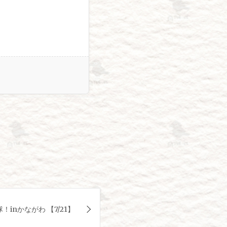
inかながわ 【7/21】