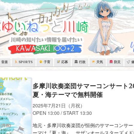
音楽
SPORTS
子育
応募
🏛 行政
天気
防災
多摩川吹奏楽団サマーコンサート20
夏・海テーマで無料開催
2025年7月21日（月祝）
OPEN 13:00 / START 13:30
地元・多摩川吹奏楽団が恒例のサマーコンサー
ーマは『夏・海』。サザンオールスターズメド