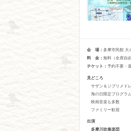
多摩市民館 大
会 場：
無料（全席自
料 金：
予約不要・
チケット：
見どころ
サザン＆ジブリメド
海の日限定プログラ
映画音楽も多数
ファミリー歓迎
出演
多摩川吹奏楽団