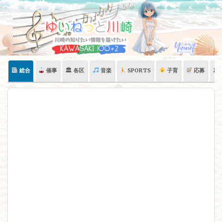
Skip
to
content
総合
催事
🏛 各区
音楽
SPORTS
子育
応募
🏛