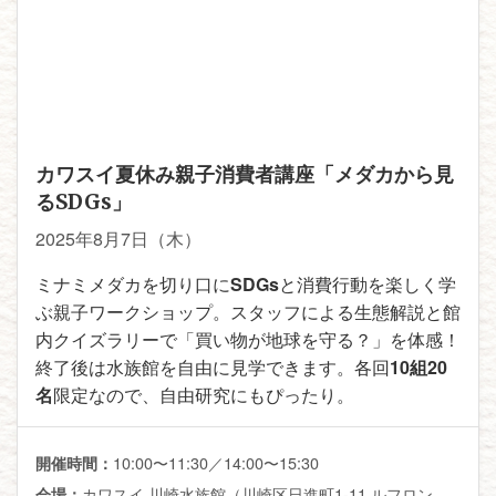
カワスイ夏休み親子消費者講座「メダカから見
るSDGs」
2025年8月7日（木）
ミナミメダカを切り口に
SDGs
と消費行動を楽しく学
ぶ親子ワークショップ。スタッフによる生態解説と館
内クイズラリーで「買い物が地球を守る？」を体感！
終了後は水族館を自由に見学できます。各回
10組20
名
限定なので、自由研究にもぴったり。
10:00〜11:30／14:00〜15:30
開催時間：
カワスイ 川崎水族館（川崎区日進町1-11 ルフロン
会場：