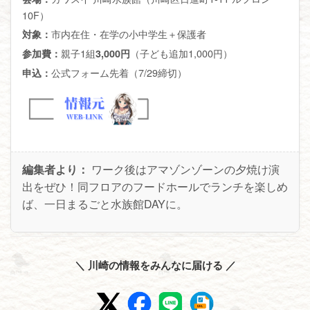
10F）
市内在住・在学の小中学生＋保護者
対象：
親子1組
（子ども追加1,000円）
参加費：
3,000円
公式フォーム先着（7/29締切）
申込：
編集者より：
ワーク後はアマゾンゾーンの夕焼け演
出をぜひ！同フロアのフードホールでランチを楽しめ
ば、一日まるごと水族館DAYに。
＼ 川崎の情報をみんなに届ける ／