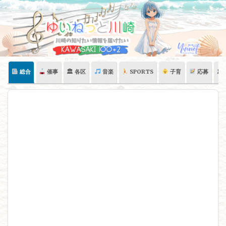
Skip
to
content
総合
催事
🏛 各区
音楽
SPORTS
子育
応募
🏛