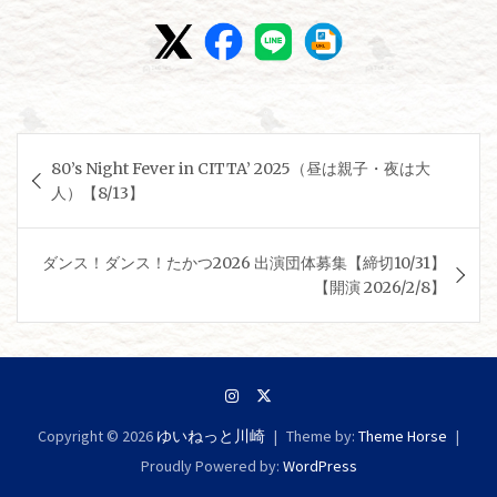
投
80’s Night Fever in CITTA’ 2025（昼は親子・夜は大
稿
人）【8/13】
ナ
ビ
ダンス！ダンス！たかつ2026 出演団体募集【締切10/31】
ゲ
【開演 2026/2/8】
ー
シ
ョ
ン
Copyright © 2026
ゆいねっと川崎
Theme by:
Theme Horse
Proudly Powered by:
WordPress