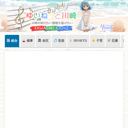
Skip
to
content
総合
催事
🏛 各区
音楽
SPORTS
子育
応募
🏛