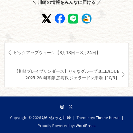
＼ 川崎の情報をみんなに届ける ／
投
ピックアップウィーク【8月18日 – 8月24日】
稿
ナ
【川崎ブレイブサンダース】りそなグループ B.LEAGUE
ビ
2025-26 開幕節 広島戦 ジェラードン来場【10/5】
ゲ
ー
シ
ョ
Copyright © 2026
ゆいねっと川崎
Theme by:
Theme Horse
ン
Proudly Powered by:
WordPress