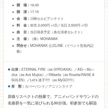
16:45
開 場：
17:15
開 演：
川崎セルビアンナイト
会 場：
前売 2,000円 +1D／当日 2,500円 +1D
料 金：
当日発表予定（各出演者セレクト）
曲 目：
（株）MOHANAK
主 催：
MOHANAK 公式LINE（イベント告知内記
問合せ：
載）
出演：
ETERNAL FIRE（as GYROAXIA）／A’Er～Mu～
Jica（as Ave Mujica）／RAlselia（as Roselia/RAISE A
SUILEN）／Let’s 迷子!!!!!（as MyGO!!!!!）
形 態：
カバーバンド／アニソンライブ
原曲リスペクトの熱量で、アニメ×バンドサウンドの
名曲群を一気に浴びられる90分強。初参加でも馴染