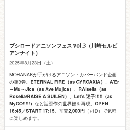
ブシロードアニソンフェス vol.3（川崎セルビ
アンナイト）
2025年8月23日（土）
MOHANAKが手がけるアニソン・カバーバンド企画
の第3弾。
ETERNAL FIRE（as GYROAXIA）
、
A’Er
～Mu～Jica（as Ave Mujica）
、
RAlselia（as
Roselia/RAISE A SUILEN）
、
Let’s 迷子!!!!!（as
MyGO!!!!!）
など話題作の世界観を再現。
OPEN
16:45／START 17:15
、前売
2,000円
（+1D）で気軽
に楽しめます。