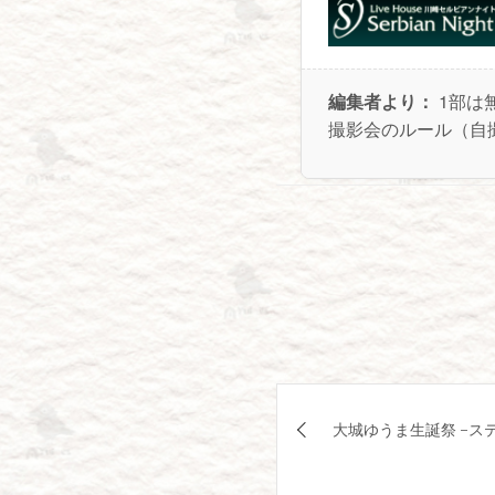
編集者より：
1部は
撮影会のルール（自
投
大城ゆうま生誕祭 -ス
稿
ナ