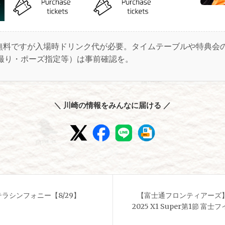
無料ですが入場時ドリンク代が必要。タイムテーブルや特典会
撮り・ポーズ指定等）は事前確認を。
＼ 川崎の情報をみんなに届ける ／
テラシンフォニー【8/29】
【富士通フロンティアーズ
2025 X1 Super第1節 