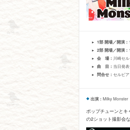
1部 開場／開演：
2部 開場／開演：
川崎セル
会 場：
当日発表
曲 目：
セルビアン
問合せ：
出演：
Milky Monster
ポップチューンとキ
の2ショット撮影会