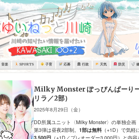
音楽
SPORTS
子育
応募
🏛 行政
天気
防災
Milky Monster ぽっぴんぱーりー
リラ／2部）
2025年8月29日（金）
DD所属ユニット〈Milky Monster〉の単独
第3弾は昼夜2部制。
1部は無料
（+1D）で気軽
3,500円
（+1D／プレオーダー3,000円）と内