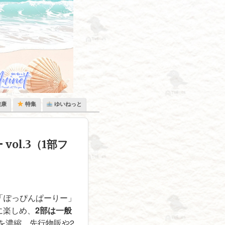
健康
特集
ゆいねっと
 vol.3（1部フ
企画「ぽっぴんぱーりー」
に楽しめ、
2部は一般
容を濃縮。先行物販や2