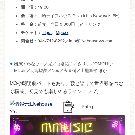
19:00
開 演：
川崎ライブハウス Y’s（Ictus Kawasaki 6F）
会 場：
前売／当日 3,000円（+1ドリンク）
料 金：
Tiget
／
Mpaxx
チケット：
044-742-8222／info@livehouse-ys.com
問合せ：
出演：
わなびー／光／白幡祐子／さりぃ／OMOTE／
Mizuki／莉海望夢／Noe／表直樹／山地舞桜 ほか
MCや朗読劇パートもあり、歌と語りで世界観をつむ
ぐ構成。初見でも楽しめるラインアップ。