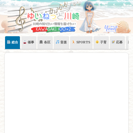
Skip
to
content
総合
催事
🏛 各区
音楽
SPORTS
子育
応募
🏛