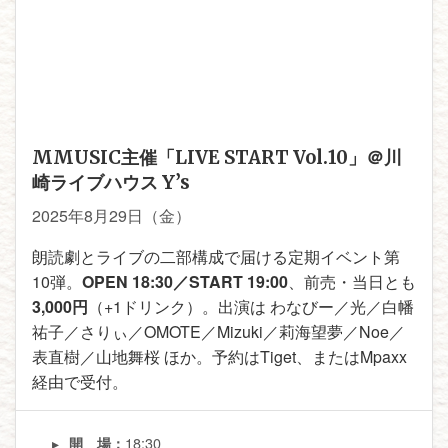
MMUSIC主催「LIVE START Vol.10」＠川
崎ライブハウス Y’s
2025年8月29日（金）
朗読劇とライブの二部構成で届ける定期イベント第
10弾。
OPEN 18:30／START 19:00
、前売・当日とも
3,000円
（+1ドリンク）。出演は わなびー／光／白幡
祐子／さりぃ／OMOTE／Mizuki／莉海望夢／Noe／
表直樹／山地舞桜 ほか。予約はTiget、またはMpaxx
経由で受付。
18:30
開 場：