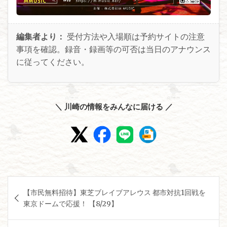
編集者より：
受付方法や入場順は予約サイトの注意
事項を確認。録音・録画等の可否は当日のアナウンス
に従ってください。
＼ 川崎の情報をみんなに届ける ／
投
【市民無料招待】東芝ブレイブアレウス 都市対抗1回戦を
稿
東京ドームで応援！ 【8/29】
ナ