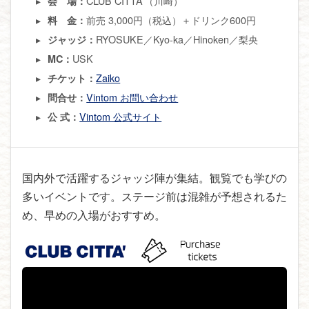
CLUB CITTA’（川崎）
会 場：
前売 3,000円（税込）＋ドリンク600円
料 金：
RYOSUKE／Kyo-ka／Hinoken／梨央
ジャッジ：
USK
MC：
Zaiko
チケット：
Vintom お問い合わせ
問合せ：
Vintom 公式サイト
公 式：
国内外で活躍するジャッジ陣が集結。観覧でも学びの
多いイベントです。ステージ前は混雑が予想されるた
め、早めの入場がおすすめ。