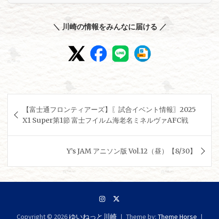
＼ 川崎の情報をみんなに届ける ／
投
【富士通フロンティアーズ】〖試合イベント情報〗2025
稿
X1 Super第1節 富士フイルム海老名ミネルヴァAFC戦
ナ
ビ
Y’s JAM アニソン版 Vol.12（昼）【8/30】
ゲ
ー
シ
ョ
Copyright © 2026
ゆいねっと川崎
Theme by:
Theme Horse