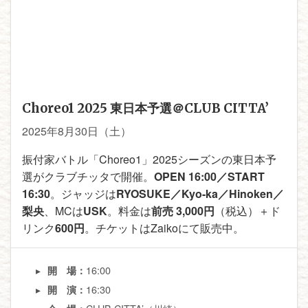
Choreo1 2025 東日本予選＠CLUB CITTA’
2025年8月30日（土）
振付家バトル「Choreo1」2025シーズンの東日本予
選がクラブチッタで開催。
OPEN 16:00／START
16:30
。ジャッジは
RYOSUKE／Kyo-ka／Hinoken／
梨央
、MCは
USK
。料金は
前売 3,000円
（税込）＋ド
リンク
600円
。チケットはZaikoにて販売中。
16:00
開 場：
16:30
開 演：