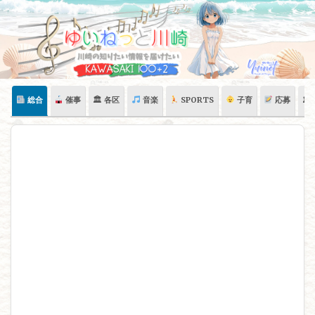
Skip
to
content
総合
催事
🏛 各区
音楽
SPORTS
子育
応募
🏛