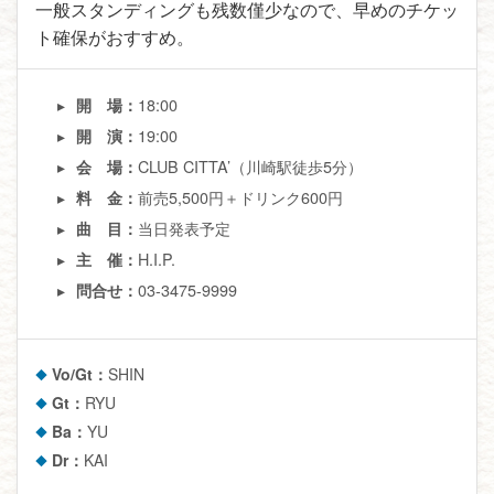
一般スタンディングも残数僅少なので、早めのチケッ
ト確保がおすすめ。
18:00
開 場：
19:00
開 演：
CLUB CITTA’（川崎駅徒歩5分）
会 場：
前売5,500円＋ドリンク600円
料 金：
当日発表予定
曲 目：
H.I.P.
主 催：
03-3475-9999
問合せ：
Vo/Gt：
SHIN
Gt：
RYU
Ba：
YU
Dr：
KAI