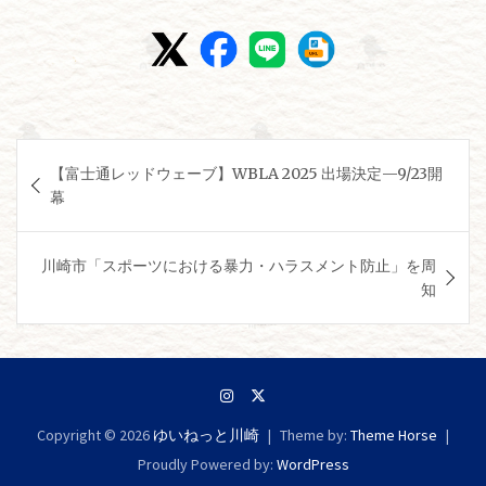
投
【富士通レッドウェーブ】WBLA 2025 出場決定—9/23開
稿
幕
ナ
ビ
川崎市「スポーツにおける暴力・ハラスメント防止」を周
ゲ
知
ー
シ
ョ
ン
Copyright © 2026
ゆいねっと川崎
Theme by:
Theme Horse
Proudly Powered by:
WordPress