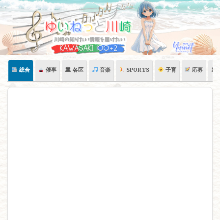
Skip
to
content
総合
催事
🏛 各区
音楽
SPORTS
子育
応募
🏛