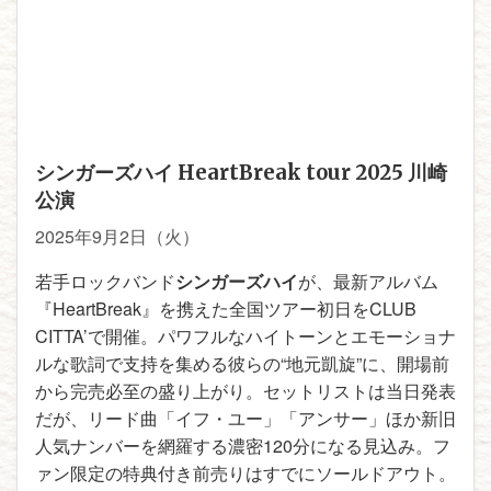
シンガーズハイ HeartBreak tour 2025 川崎
公演
2025年9月2日（火）
若手ロックバンド
シンガーズハイ
が、最新アルバム
『HeartBreak』を携えた全国ツアー初日をCLUB
CITTA’で開催。パワフルなハイトーンとエモーショナ
ルな歌詞で支持を集める彼らの“地元凱旋”に、開場前
から完売必至の盛り上がり。セットリストは当日発表
だが、リード曲「イフ・ユー」「アンサー」ほか新旧
人気ナンバーを網羅する濃密120分になる見込み。フ
ァン限定の特典付き前売りはすでにソールドアウト。