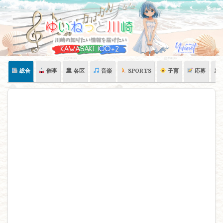
Skip
to
content
総合
催事
🏛 各区
音楽
SPORTS
子育
応募
🏛