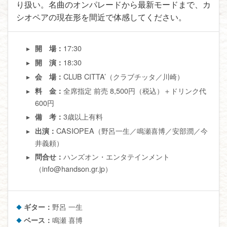
り扱い。名曲のオンパレードから最新モードまで、カ
シオペアの現在形を間近で体感してください。
17:30
開 場：
18:30
開 演：
CLUB CITTA’（クラブチッタ／川崎）
会 場：
全席指定 前売 8,500円（税込）＋ドリンク代
料 金：
600円
3歳以上有料
備 考：
CASIOPEA（野呂一生／鳴瀬喜博／安部潤／今
出演：
井義頼）
ハンズオン・エンタテインメント
問合せ：
（info@handson.gr.jp）
ギター：
野呂 一生
ベース：
鳴瀬 喜博