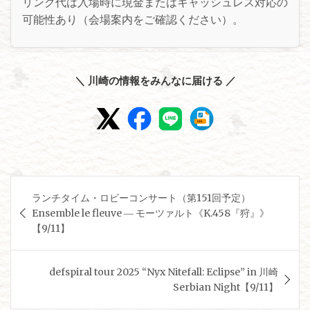
リンク代は入場時に現金またはキャッシュレス対応の
可能性あり（会場案内をご確認ください）。
＼ 川崎の情報をみんなに届ける ／
投
ランチタイム・ロビーコンサート（第151回予定）
稿
Ensemble le fleuve ― モーツァルト《K.458『狩』》
ナ
【9/11】
ビ
ゲ
defspiral tour 2025 “Nyx Nitefall: Eclipse” in 川崎
Serbian Night【9/11】
ー