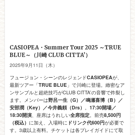
CASIOPEA・Summer Tour 2025 ～TRUE
BLUE～（川崎 CLUB CITTA’）
2025年9月11日（木）
フュージョン・シーンのレジェンド
CASIOPEA
が、
最新ツアー「
TRUE BLUE
」で川崎に登場。緻密なア
ンサンブルと超絶技巧がCLUB CITTA’の音響で炸裂し
ます。メンバーは
野呂一生（G）／鳴瀬喜博（B）／
安部潤（Key）／今井義頼（Drs）
。
17:30開場／
18:30開演
、座席はうれしい
全席指定
。前売
8,500円
（税込）
に加え、入場時に
ドリンク代600円
が必要で
す。3歳以上有料。チケットは各プレイガイドにて取