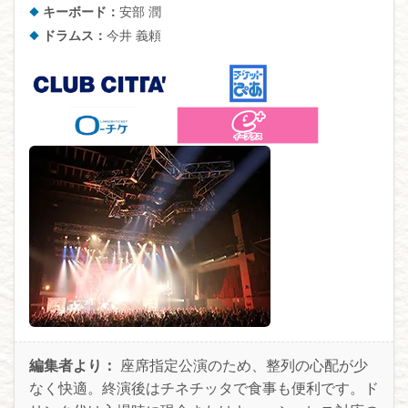
キーボード：
安部 潤
ドラムス：
今井 義頼
編集者より：
座席指定公演のため、整列の心配が少
なく快適。終演後はチネチッタで食事も便利です。ド