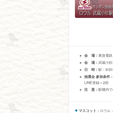
東急電鉄
会 場：
武蔵小杉
会 場：
駅：9/2
日 時：
抽選会 参加条件
LINE登録＝2回
駅構内で
注 意：
マスコット：
ロウル