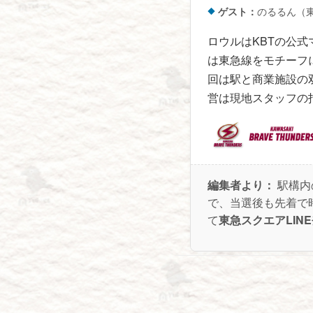
ゲスト：
のるるん（
ロウルはKBTの公
は東急線をモチーフ
回は駅と商業施設の
営は現地スタッフの
編集者より：
駅構内
で、当選後も先着で
て
東急スクエアLIN