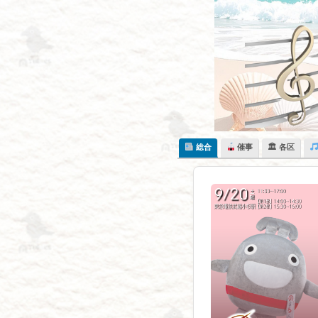
Skip
to
content
総合
催事
🏛 各区