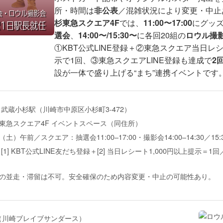
所・時間は
非公表
／混雑状況により変更・中止
杉東急スクエア4F
では、
11:00〜17:00
にグッ
選会
、
14:00〜/15:30〜
に各回20組の
ロウル撮
①KBT公式LINE登録＋②東急スクエア当日レ
示で1回、③東急スクエアLINE登録も達成で
2
設が一体で盛り上げる“まち”連携イベントです
 武蔵小杉駅（川崎市中原区小杉町3-472）
東急スクエア4F イベントスペース（同住所）
0（土）午前／スクエア：抽選会11:00–17:00・撮影会14:00–14:30／15:30
[1] KBT公式LINE友だち登録＋[2] 当日レシート1,000円以上提示＝1回／[
：
の並走・滞留は不可。安全確保のため内容変更・中止の可能性あり。
（川崎ブレイブサンダース）