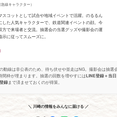
東急線キャラクター）
式マスコットとして試合や地域イベントで活躍。のるるん
にした人気キャラクターで、鉄道関連イベントの顔。今
双方で来場者と交流。抽選会の当選グッズや撮影会の運
指示に従ってスムーズに。
の動線は非公表のため、待ち伏せや並走はNG。撮影会は抽選
時間枠が埋まります。抽選の回数を増やすには
LINE登録＋当
E登録
まで済ませておくのが得策。
＼ 川崎の情報をみんなに届ける ／