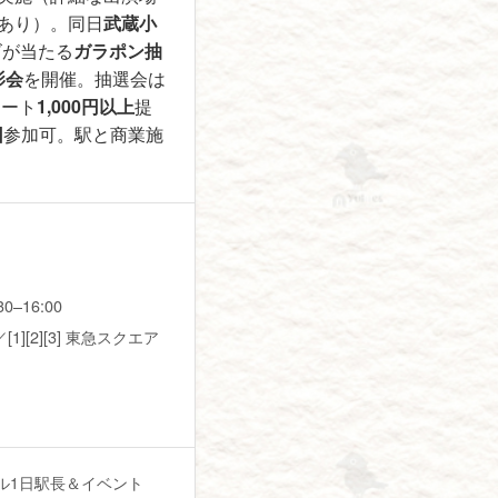
あり）。同日
武蔵小
ズが当たる
ガラポン抽
影会
を開催。抽選会は
シート
1,000円以上
提
回
参加可。駅と商業施
。
–16:00
1][2][3] 東急スクエア