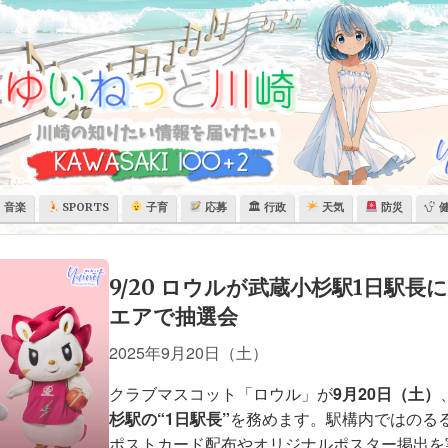
音楽
SPORTS
子育
応募
🏛 行政
天気
防災
9/20 ロウルが武蔵小杉駅1日駅長
エアで抽選会
2025年9月20日（土）
クラブマスコット「ロウル」が
9月20日（土）
杉駅の“1日駅長”
を務めます。駅構内ではのる
ポストカード配布やオリジナルポスター掲出を