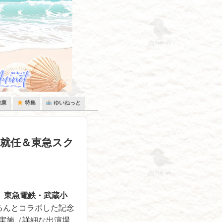
健康
特集
ゆいねっと
に就任＆東急スク
、
東急電鉄・武蔵小
るんとコラボした記念
実施（詳細な出演場