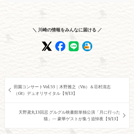
＼ 川崎の情報をみんなに届ける ／
投
田園コンサートVol.53｜木野雅之（Vn）＆荘村清志
稿
（Gt）デュオリサイタル【9/13】
ナ
ビ
天野鳶丸13回忌 グルグル映畫館単独公演「月に行った
ゲ
猫」— 豪華ゲストが集う追悼夜【9/13】
ー