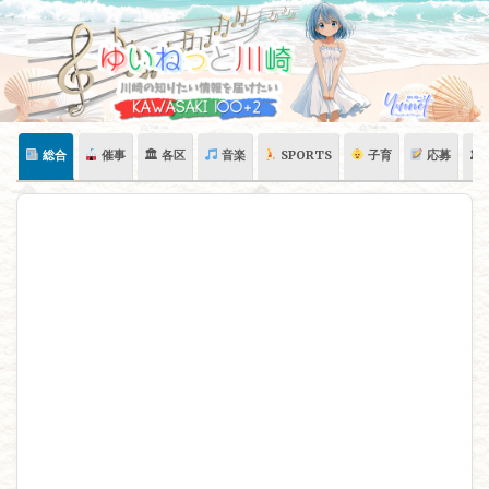
Skip
to
content
総合
催事
🏛 各区
音楽
SPORTS
子育
応募
🏛