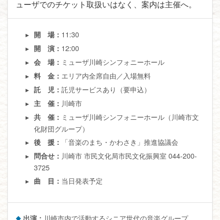
ューザでのチケット取扱いはなく、案内は主催へ。
11:30
開 場：
12:00
開 演：
ミューザ川崎シンフォニーホール
会 場：
エリア内全席自由／入場無料
料 金：
託児サービスあり（要申込）
託 児：
川崎市
主 催：
ミューザ川崎シンフォニーホール（川崎市文
共 催：
化財団グループ）
「音楽のまち・かわさき」推進協議会
後 援：
川崎市 市民文化局市民文化振興室 044-200-
問合せ：
3725
当日発表予定
曲 目：
出演：
川崎市内で活動するシニア世代の音楽グループ