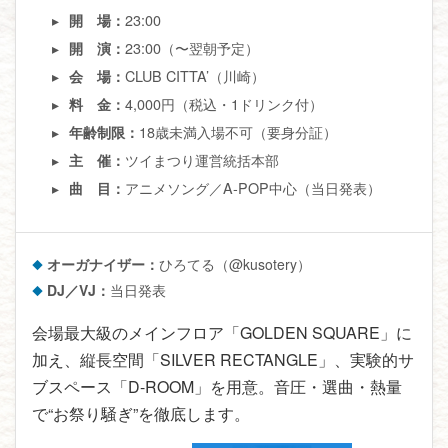
23:00
開 場：
23:00（〜翌朝予定）
開 演：
CLUB CITTA’（川崎）
会 場：
4,000円（税込・1ドリンク付）
料 金：
18歳未満入場不可（要身分証）
年齢制限：
ツイまつり運営統括本部
主 催：
アニメソング／A-POP中心（当日発表）
曲 目：
オーガナイザー：
ひろてる（@kusotery）
DJ／VJ：
当日発表
会場最大級のメインフロア「GOLDEN SQUARE」に
加え、縦長空間「SILVER RECTANGLE」、実験的サ
ブスペース「D-ROOM」を用意。音圧・選曲・熱量
で“お祭り騒ぎ”を徹底します。