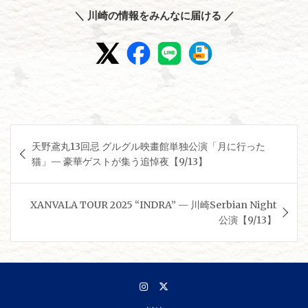
＼ 川崎の情報をみんなに届ける ／
投
天野鳶丸13回忌 グルグル映畫館単独公演「月に行った
稿
猫」— 豪華ゲストが集う追悼夜【9/13】
ナ
ビ
XANVALA TOUR 2025 “INDRA” — 川崎Serbian Night
ゲ
公演【9/13】
ー
シ
ョ