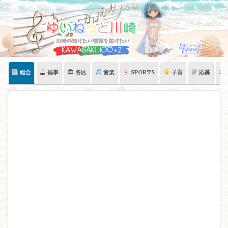
Skip
to
content
総合
催事
🏛 各区
音楽
SPORTS
子育
応募
🏛