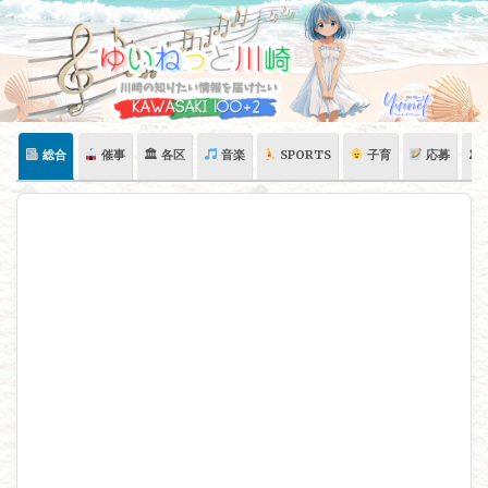
Skip
to
content
総合
催事
🏛 各区
音楽
SPORTS
子育
応募
🏛