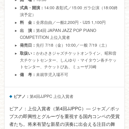
14:00 表彰式／15:00 ガラ公演（18:00終
式典・開演：
演予定）
全席自由／一般2,200円・U25 1,100円
料 金：
第4回 JAPAN JAZZ POP PIANO
出 演：
COMPETITION 上位入賞者
先行 7/18（金）10:00／一般 7/19（土）
発売日：
かわさきジャズチケットオンライン、昭和音
取扱い：
大チケットセンター、しんゆり・マイタウン各チケッ
トセンター、チケットぴあ、ミューザ川崎
未就学児入場不可
備 考：
ピアノ：
第4回JJPPC 上位入賞者
ピアノ：上位入賞者（第4回JJPPC）— ジャズ／ポッ
プスの即興性とグルーヴを重視する国内コンペの受賞
者たち。将来有望な新星の演奏に出会える注目の舞